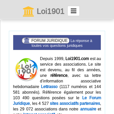
Loi1901
La maison des associations depuis 1999
Connexion
FORUM JURIDIQUE
La réponse à
toutes vos questions juridiques
Abonnez-vous à LettrAsso
Depuis 1999,
Loi1901.com
est au
Menu général
service des associations. Le site
est devenu, au fil des années,
ServiceAsso
une
référence
, avec sa lettre
d'information associative
hebdomadaire
Lettrasso
(1117 numéros et 144
Partager
581 abonnés). Référence également pour les
103 490 questions posées sur le
Le Forum
Juridique
, les 4 527
sites associatifs partenaires
,
VieAsso
les 29 072 associations dans notre
annuaire
et