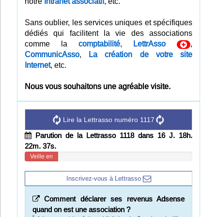
notre
Intranet associatif
, etc.
Infos
Sans oublier, les services uniques et spécifiques
dédiés qui facilitent la vie des associations
Divers
comme la
comptabilité
,
LettrAsso
,
CommunicAsso
,
La création de votre site
Abo Lettrasso
Internet
, etc.
Désabo Lettrasso
Nous vous souhaitons une agréable visite.
Nous contacter
Lire la Lettrasso numéro 1117
Parution de la Lettrasso 1118 dans 16 J. 18h.
22m. 36s.
Veille en
cours
Inscrivez-vous à Lettrasso
Comment déclarer ses revenus Adsense
quand on est une association ?