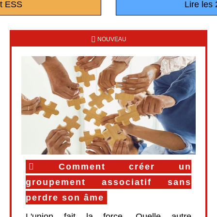
et ESS
Lire les
NOUVEAU
Comment créer un
groupement associatif sans
perdre son âme
L'union fait la force. Quelle autre