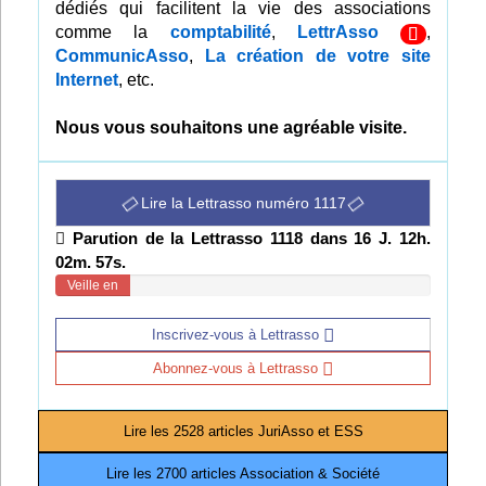
dédiés qui facilitent la vie des associations
Infos
comme la
comptabilité
,
LettrAsso
,
CommunicAsso
,
La création de votre site
Internet
, etc.
Divers
Abo Lettrasso
Nous vous souhaitons une agréable visite.
Désabo Lettrasso
Lire la Lettrasso numéro 1117
Parution de la Lettrasso 1118 dans 16 J. 12h.
Nous contacter
02m. 56s.
Veille en
cours
Inscrivez-vous à Lettrasso
Abonnez-vous à Lettrasso
Lire les 2528 articles JuriAsso et ESS
Lire les 2700 articles Association & Société