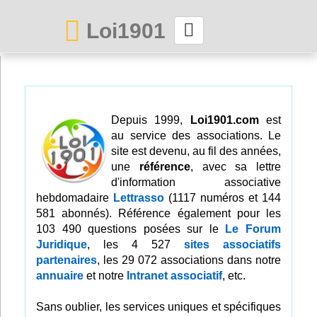
Loi1901
La maison des associations depuis 1999
Connexion
Depuis 1999,
Loi1901.com
est
au service des associations. Le
Abonnez-vous à LettrAsso
site est devenu, au fil des années,
une
référence
, avec sa lettre
Menu général
d'information associative
hebdomadaire
Lettrasso
(1117 numéros et 144
ServiceAsso
581 abonnés). Référence également pour les
103 490 questions posées sur le
Le Forum
Juridique
, les 4 527
sites associatifs
Partager
partenaires
, les 29 072 associations dans notre
annuaire
et notre
Intranet associatif
, etc.
VieAsso
Sans oublier, les services uniques et spécifiques