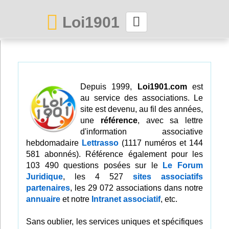
Loi1901
La maison des associations depuis 1999
Connexion
Depuis 1999,
Loi1901.com
est
au service des associations. Le
Abonnez-vous à LettrAsso
site est devenu, au fil des années,
une
référence
, avec sa lettre
Menu général
d'information associative
hebdomadaire
Lettrasso
(1117 numéros et 144
ServiceAsso
581 abonnés). Référence également pour les
103 490 questions posées sur le
Le Forum
Juridique
, les 4 527
sites associatifs
Partager
partenaires
, les 29 072 associations dans notre
annuaire
et notre
Intranet associatif
, etc.
VieAsso
Sans oublier, les services uniques et spécifiques