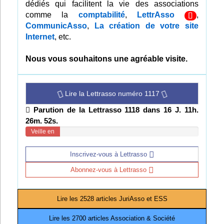
dédiés qui facilitent la vie des associations
Infos
comme la
comptabilité
,
LettrAsso
,
CommunicAsso
,
La création de votre site
Internet
, etc.
Divers
Abo Lettrasso
Nous vous souhaitons une agréable visite.
Désabo Lettrasso
Lire la Lettrasso numéro 1117
Parution de la Lettrasso 1118 dans 16 J. 11h.
Nous contacter
26m. 51s.
Veille en
cours
Inscrivez-vous à Lettrasso
Abonnez-vous à Lettrasso
Lire les 2528 articles JuriAsso et ESS
Lire les 2700 articles Association & Société