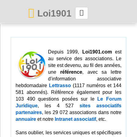
Loi1901
La maison des associations depuis 1999
Connexion
Depuis 1999,
Loi1901.com
est
au service des associations. Le
Abonnez-vous à LettrAsso
site est devenu, au fil des années,
une
référence
, avec sa lettre
Menu général
d'information associative
hebdomadaire
Lettrasso
(1117 numéros et 144
ServiceAsso
581 abonnés). Référence également pour les
103 490 questions posées sur le
Le Forum
Juridique
, les 4 527
sites associatifs
Partager
partenaires
, les 29 072 associations dans notre
annuaire
et notre
Intranet associatif
, etc.
VieAsso
Sans oublier, les services uniques et spécifiques