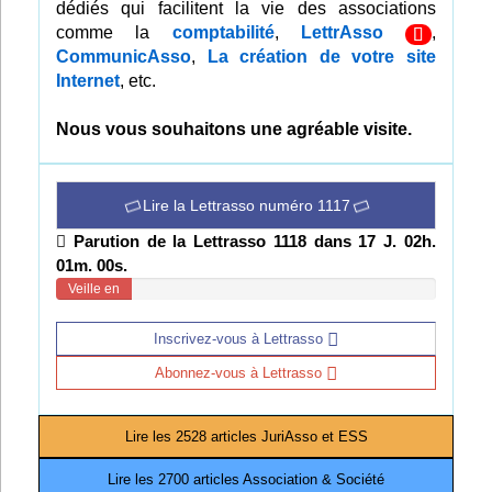
dédiés qui facilitent la vie des associations
Infos
comme la
comptabilité
,
LettrAsso
,
CommunicAsso
,
La création de votre site
Internet
, etc.
Divers
Abo Lettrasso
Nous vous souhaitons une agréable visite.
Désabo Lettrasso
Lire la Lettrasso numéro 1117
Parution de la Lettrasso 1118 dans 17 J. 02h.
Nous contacter
00m. 59s.
Veille en
cours
Inscrivez-vous à Lettrasso
Abonnez-vous à Lettrasso
Lire les 2528 articles JuriAsso et ESS
Lire les 2700 articles Association & Société