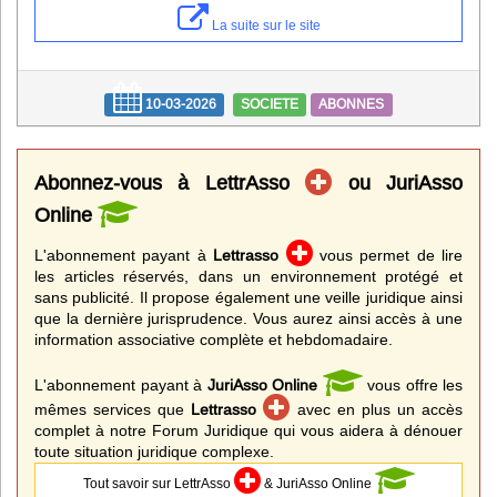
Infos
La suite sur le site
Divers
10-03-2026
SOCIETE
ABONNES
Abo Lettrasso
Désabo Lettrasso
Abonnez-vous à LettrAsso
ou JuriAsso
Online
Nous contacter
L'abonnement payant à
Lettrasso
vous permet de lire
les articles réservés, dans un environnement protégé et
sans publicité. Il propose également une veille juridique ainsi
que la dernière jurisprudence. Vous aurez ainsi accès à une
information associative complète et hebdomadaire.
L'abonnement payant à
JuriAsso Online
vous offre les
mêmes services que
Lettrasso
avec en plus un accès
complet à notre Forum Juridique qui vous aidera à dénouer
toute situation juridique complexe.
Tout savoir sur LettrAsso
& JuriAsso Online