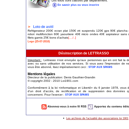
Les lotos sont classés par département.
En savoir plus ou vous inscrire
►
Loto de asttl
Refrigerateur 200€ ecran plat 150€ vtt suspendu 120€ gps 90€ plancha g
robot multifonction 60€ yaourtiere 40€ micro ondes 40€ aspirateur sans
filets garnis 25€ bons d'achats
[..../..]
Lege (25-07-2010)
Désinscription de LETTRASSO
Important
: Lettrasso n'est envoyée qu'aux personnes qui en ont fait la
avec ou sans utilisation de nos services. Si vous avez l'impression de n
vous être abonné, lisez impérativement ceci :
STOP AUX SPAMS
Mentions légales
Directeur de la publication: Denis Gauthier-Grandin
© copyright 2002 - 2010 Loi1901.com
Conformément à la loi «informatique et Liberté» du 6 janvier 1978, vous 
d'un droit d'accès, de rectification et de suppression des données q
concernent. Pour l'exercer :
STOP AUX SPAMS
Abonnez-vous à notre fil RSS
Apportez du contenu édito
•
Les archives de l'actualité des associations loi 1901