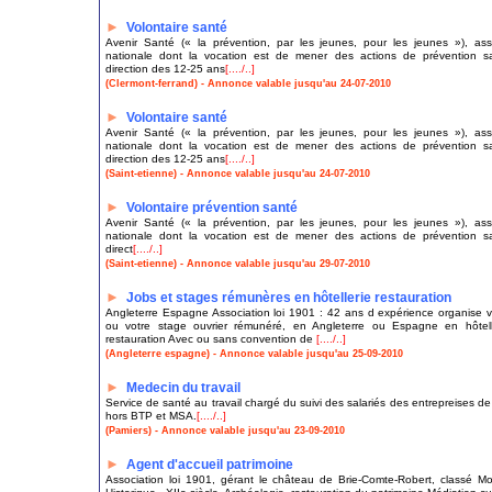
►
Volontaire santé
Avenir Santé (« la prévention, par les jeunes, pour les jeunes »), ass
nationale dont la vocation est de mener des actions de prévention s
direction des 12-25 ans
[..../..]
(Clermont-ferrand) - Annonce valable jusqu'au 24-07-2010
►
Volontaire santé
Avenir Santé (« la prévention, par les jeunes, pour les jeunes »), ass
nationale dont la vocation est de mener des actions de prévention s
direction des 12-25 ans
[..../..]
(Saint-etienne) - Annonce valable jusqu'au 24-07-2010
►
Volontaire prévention santé
Avenir Santé (« la prévention, par les jeunes, pour les jeunes »), ass
nationale dont la vocation est de mener des actions de prévention s
direct
[..../..]
(Saint-etienne) - Annonce valable jusqu'au 29-07-2010
►
Jobs et stages rémunères en hôtellerie restauration
Angleterre Espagne Association loi 1901 : 42 ans d expérience organise v
ou votre stage ouvrier rémunéré, en Angleterre ou Espagne en hôtell
restauration Avec ou sans convention de
[..../..]
(Angleterre espagne) - Annonce valable jusqu'au 25-09-2010
►
Medecin du travail
Service de santé au travail chargé du suivi des salariés des entrepreises de 
hors BTP et MSA.
[..../..]
(Pamiers) - Annonce valable jusqu'au 23-09-2010
►
Agent d'accueil patrimoine
Association loi 1901, gérant le château de Brie-Comte-Robert, classé 