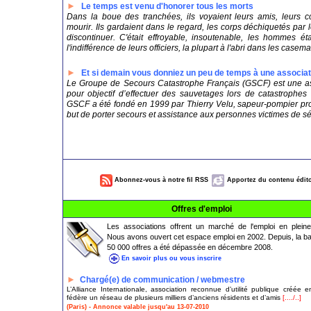
►
Le temps est venu d'honorer tous les morts
Dans la boue des tranchées, ils voyaient leurs amis, leurs co
mourir. Ils gardaient dans le regard, les corps déchiquetés par
discontinuer. C'était effroyable, insoutenable, les hommes é
l'indifférence de leurs officiers, la plupart à l'abri dans les casem
►
Et si demain vous donniez un peu de temps à une associat
Le Groupe de Secours Catastrophe Français (GSCF) est une as
pour objectif d’effectuer des sauvetages lors de catastrophes
GSCF a été fondé en 1999 par Thierry Velu, sapeur-pompier pr
but de porter secours et assistance aux personnes victimes de s
Abonnez-vous à notre fil RSS
Apportez du contenu édito
Offres d'emploi
Les associations offrent un marché de l'emploi en pleine
Nous avons ouvert cet espace emploi en 2002. Depuis, la b
50 000 offres a été dépassée en décembre 2008.
En savoir plus ou vous inscrire
►
Chargé(e) de communication / webmestre
L’Alliance Internationale, association reconnue d’utilité publique créée 
fédère un réseau de plusieurs milliers d’anciens résidents et d’amis
[..../..]
(Paris) - Annonce valable jusqu'au 13-07-2010