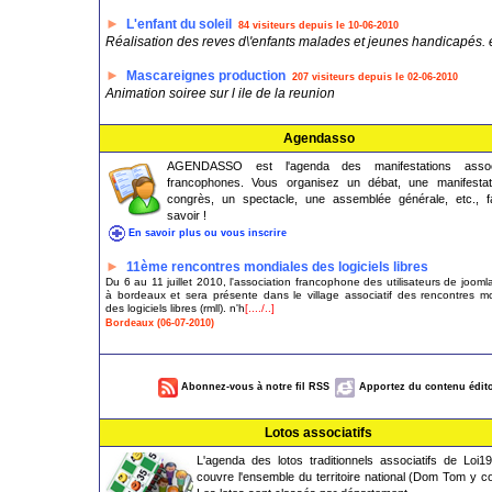
►
L'enfant du soleil
84 visiteurs depuis le 10-06-2010
Réalisation des reves d\'enfants malades et jeunes handicapés. e
►
Mascareignes production
207 visiteurs depuis le 02-06-2010
Animation soiree sur l ile de la reunion
Agendasso
AGENDASSO est l'agenda des manifestations associ
francophones. Vous organisez un débat, une manifestat
congrès, un spectacle, une assemblée générale, etc., fa
savoir !
En savoir plus ou vous inscrire
►
11ème rencontres mondiales des logiciels libres
Du 6 au 11 juillet 2010, l'association francophone des utilisateurs de joomla
à bordeaux et sera présente dans le village associatif des rencontres m
des logiciels libres (rmll). n'h
[..../..]
Bordeaux (06-07-2010)
Abonnez-vous à notre fil RSS
Apportez du contenu édito
Lotos associatifs
L'agenda des lotos traditionnels associatifs de Loi1
couvre l'ensemble du territoire national (Dom Tom y c