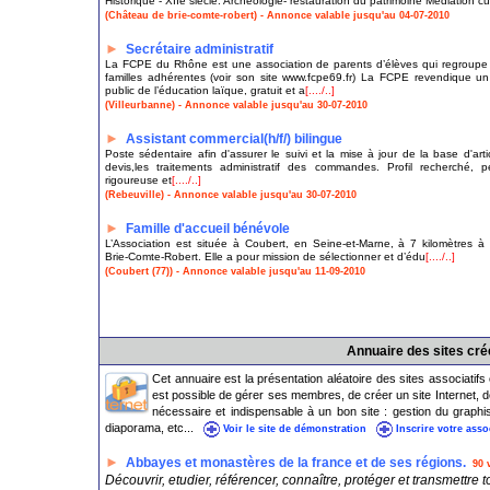
Historique - XIIe siècle. Archéologie- restauration du patrimoine Médiation cu
(Château de brie-comte-robert) - Annonce valable jusqu'au 04-07-2010
►
Secrétaire administratif
La FCPE du Rhône est une association de parents d’élèves qui regroup
familles adhérentes (voir son site www.fcpe69.fr) La FCPE revendique un
public de l’éducation laïque, gratuit et a
[..../..]
(Villeurbanne) - Annonce valable jusqu'au 30-07-2010
►
Assistant commercial(h/f/) bilingue
Poste sédentaire afin d'assurer le suivi et la mise à jour de la base d'artic
devis,les traitements administratif des commandes. Profil recherché, 
rigoureuse et
[..../..]
(Rebeuville) - Annonce valable jusqu'au 30-07-2010
►
Famille d'accueil bénévole
L’Association est située à Coubert, en Seine-et-Marne, à 7 kilomètres à 
Brie-Comte-Robert. Elle a pour mission de sélectionner et d’édu
[..../..]
(Coubert (77)) - Annonce valable jusqu'au 11-09-2010
Annuaire des sites cr
Cet annuaire est la présentation aléatoire des sites associatifs
est possible de gérer ses membres, de créer un site Internet, d
nécessaire et indispensable à un bon site : gestion du graph
diaporama, etc...
Voir le site de démonstration
Inscrire votre asso
►
Abbayes et monastères de la france et de ses régions.
90 
Découvrir, etudier, référencer, connaître, protéger et transmettre t