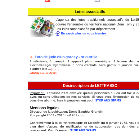
Lotos associatifs
L'agenda des lotos traditionnels associatifs de Loi1
couvre l'ensemble du territoire national (Dom Tom y c
Les lotos sont classés par département.
En savoir plus ou vous inscrire
►
Loto de judo club gracay - st outrille
1 téléviseur, 1 canapé, 1 appareil photo numérique, 1 lecteur dvd, ou
electomenager, hydromasseur, bons d'achats, sacs garnis, 1 jambon cru
d'autres lots ...
[..../..]
Gracay (10-10-2010)
Désinscription de LETTRASSO
Important
: Lettrasso n'est envoyée qu'aux personnes qui en ont fait la
avec ou sans utilisation de nos services. Si vous avez l'impression de n
vous être abonné, lisez impérativement ceci :
STOP AUX SPAMS
Mentions légales
Directeur de la publication: Denis Gauthier-Grandin
© copyright 2002 - 2010 Loi1901.com
Conformément à la loi «informatique et Liberté» du 6 janvier 1978, vous 
d'un droit d'accès, de rectification et de suppression des données q
concernent. Pour l'exercer :
STOP AUX SPAMS