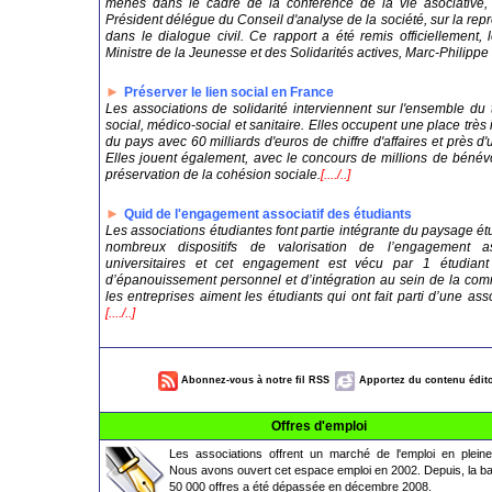
menés dans le cadre de la conférence de la vie asociative, a
Président délégue du Conseil d'analyse de la société, sur la repr
dans le dialogue civil. Ce rapport a été remis officiellement,
Ministre de la Jeunesse et des Solidarités actives, Marc-Philipp
►
Préserver le lien social en France
Les associations de solidarité interviennent sur l'ensemble du 
social, médico-social et sanitaire. Elles occupent une place trè
du pays avec 60 milliards d'euros de chiffre d'affaires et près d'
Elles jouent également, avec le concours de millions de bénév
préservation de la cohésion sociale.
[..../..]
►
Quid de l'engagement associatif des étudiants
Les associations étudiantes font partie intégrante du paysage étud
nombreux dispositifs de valorisation de l’engagement a
universitaires et cet engagement est vécu par 1 étudi
d’épanouissement personnel et d’intégration au sein de la comm
les entreprises aiment les étudiants qui ont fait parti d’une ass
[..../..]
Abonnez-vous à notre fil RSS
Apportez du contenu édito
Offres d'emploi
Les associations offrent un marché de l'emploi en pleine
Nous avons ouvert cet espace emploi en 2002. Depuis, la b
50 000 offres a été dépassée en décembre 2008.