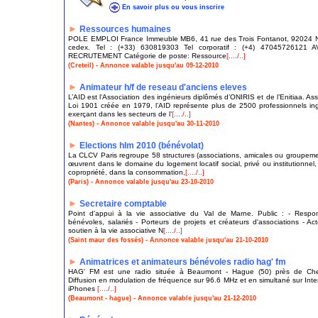
En savoir plus ou vous inscrire
►
Ressources humaines
POLE EMPLOI France Immeuble MB6, 41 rue des Trois Fontanot, 92024 N
cedex. Tel : (+33) 630819303 Tel corporatif : (+4) 47045726121 
RECRUTEMENT Catégorie de poste: Ressource
[..../..]
(Creteil) - Annonce valable jusqu'au 09-12-2010
►
Animateur h/f de reseau d'anciens eleves
L’AID est l’Association des ingénieurs diplômés d’ONIRIS et de l’Enitiaa. Ass
Loi 1901 créée en 1979, l’AID représente plus de 2500 professionnels in
exerçant dans les secteurs de l’
[..../..]
(Nantes) - Annonce valable jusqu'au 30-11-2010
►
Elections hlm 2010 (bénévolat)
La CLCV Paris regroupe 58 structures (associations, amicales ou groupeme
œuvrent dans le domaine du logement locatif social, privé ou institutionnel,
copropriété, dans la consommation,
[..../..]
(Paris) - Annonce valable jusqu'au 23-10-2010
►
Secretaire comptable
Point d'appui à la vie associative du Val de Marne. Public : - Respo
bénévoles, salariés - Porteurs de projets et créateurs d'associations - Ac
soutien à la vie associative N
[..../..]
(Saint maur des fossés) - Annonce valable jusqu'au 21-10-2010
►
Animatrices et animateurs bénévoles radio hag' fm
HAG' FM est une radio située à Beaumont - Hague (50) près de Che
Diffusion en modulation de fréquence sur 96.6 MHz et en simultané sur Inter
iPhones
[..../..]
(Beaumont - hague) - Annonce valable jusqu'au 21-12-2010