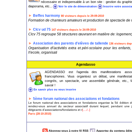
nécessaire et indispensable à un bon site : gestion du graph
diaporama, etc...
Voir le site de démonstration
Inscrire votre associa
►
Beffes harmony
80 visiteurs depuis le 29-09-2010
Formation de chanteurs amateurs et production de spectacle de 
►
Clcv ud 75
147 visiteurs depuis le 24-09-2010
Clcv 75 regroupe 58 structures œuvrant en matière de: logement
►
Association des parents d'elèves de tallende
136 visiteurs dep
Organisation d\'activités extra et péri-scolaire pour les enfan
l\'ecole, organisati
Agendasso
AGENDASSO est l'agenda des manifestations associ
francophones. Vous organisez un débat, une manifestat
congrès, un spectacle, une assemblée générale, etc., fa
savoir !
En savoir plus ou vous inscrire
►
5ème forum national des associations et fondations
Le forum national des associations et fondations organise la 5è édition 
rendez-vous annuel du secteur associatif durant lequel, pendant une 
dirigeants d'associations/fondations et r
[..../..]
Paris (28-10-2010)
Abonnez-vous à notre fil RSS
Apportez du contenu édito