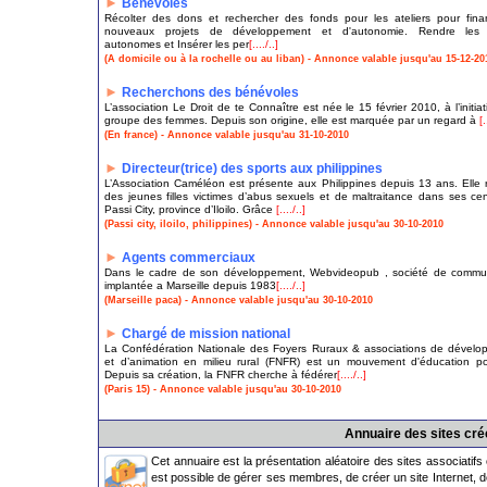
►
Bénévoles
Récolter des dons et rechercher des fonds pour les ateliers pour fin
nouveaux projets de développement et d'autonomie. Rendre les A
autonomes et Insérer les per
[..../..]
(A domicile ou à la rochelle ou au liban) - Annonce valable jusqu'au 15-12-20
►
Recherchons des bénévoles
L’association Le Droit de te Connaître est née le 15 février 2010, à l’initiat
groupe des femmes. Depuis son origine, elle est marquée par un regard à
[.
(En france) - Annonce valable jusqu'au 31-10-2010
►
Directeur(trice) des sports aux philippines
L’Association Caméléon est présente aux Philippines depuis 13 ans. Elle r
des jeunes filles victimes d’abus sexuels et de maltraitance dans ses ce
Passi City, province d’Iloilo. Grâce
[..../..]
(Passi city, iloilo, philippines) - Annonce valable jusqu'au 30-10-2010
►
Agents commerciaux
Dans le cadre de son développement, Webvideopub , société de commun
implantée a Marseille depuis 1983
[..../..]
(Marseille paca) - Annonce valable jusqu'au 30-10-2010
►
Chargé de mission national
La Confédération Nationale des Foyers Ruraux & associations de dével
et d’animation en milieu rural (FNFR) est un mouvement d'éducation po
Depuis sa création, la FNFR cherche à fédérer
[..../..]
(Paris 15) - Annonce valable jusqu'au 30-10-2010
Annuaire des sites cr
Cet annuaire est la présentation aléatoire des sites associatifs
est possible de gérer ses membres, de créer un site Internet, d