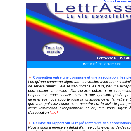
Si votre Lettrasso ne
Lettrasso N° 353 du
Actualité de la semaine
►
Convention entre une commune et une association : les piè
Lorsqu'une commune signe une convention avec une association,
de service public. Cela se traduit dans les faits, par une accepta
pour confier la gestion d'un service public à un organisme
l'importance dudit service. Suite à une question posée pa
ministérielle nous apporte toute la jurispudence en la matière.
que vous puissiez sauter sans attendre sur le stylo le plus p
d'une information exceptionnelle et ce, que vous soyez é
d'association.
[..../..]
►
Remise du rapport sur la représentativité des associations 
Nous avions annoncé en début d'année qu'une demande de rappor