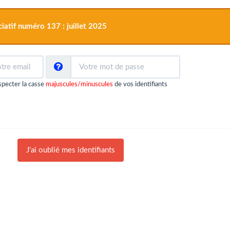
atif numéro 137 : juillet 2025
especter la casse
majuscules/minuscules
de vos identifiants
J'ai oublié mes identifiants