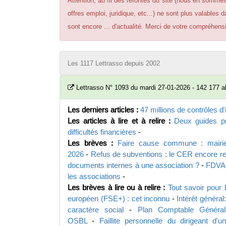
Attention, au fil des refontes du site (nous en somme
offres emploi, juridique, etc...) ne sont plus valables 
sont encore ... d'actualité. Merci de votre compréhens
Les 1117 Lettrasso depuis 2002
Lettrasso N° 1093 du mardi 27-01-2026 - 142 177 
Les derniers articles :
47 millions de contrôles d
Les articles à lire et à relire :
Deux guides pr
difficultés financières
-
Les brèves :
Faire cause commune : mairie
2026
-
Refus de subventions : le CER encore r
documents internes à une association ?
-
FDVA 
les associations
-
Les brèves à lire ou à relire :
Tout savoir pour bi
européen (FSE+) : cet inconnu
-
Intérêt général
caractère social
-
Plan Comptable Général
OSBL
-
Faillite personnelle du dirigeant d'