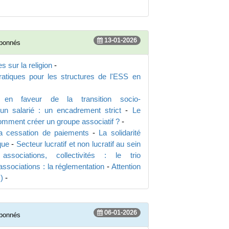
13-01-2026
abonnés
s sur la religion
-
atiques pour les structures de l'ESS en
S en faveur de la transition socio-
 un salarié : un encadrement strict
-
Le
mment créer un groupe associatif ?
-
la cessation de paiements
-
La solidarité
que
-
Secteur lucratif et non lucratif au sein
 associations, collectivités : le trio
ssociations : la réglementation
-
Attention
)
-
06-01-2026
abonnés