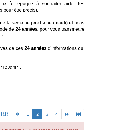
eux à l'époque à souhaiter aider les
 pour être précis).
e la semaine prochaine (mardi) et nous
iode de
24 années
, pour vous transmettre
ve.
hives de ces
24 années
d'informations qui
l'avenir...
Previous
(current)
Next
1
2
3
4