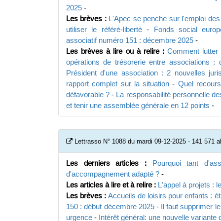
2025
-
Les brèves :
L'Apec se penche sur l'emploi de
utiliser le référé-liberté
-
Fonds social euro
associatif numéro 151 : décembre 2025
-
Les brèves à lire ou à relire :
Comment lutter 
opérations de trésorerie entre associations :
Président d'une association : 2 nouvelles jur
rapport complet sur la situation
-
Quel recours
défavorable ?
-
La responsabilité personnelle des
et tenir une assemblée générale en 12 points
-
Lettrasso N° 1088 du mardi 09-12-2025 - 141 571 
Les derniers articles :
Pourquoi tant d'as
d'accompagnement adapté ?
-
Les articles à lire et à relire :
L'appel à projets : 
Les brèves :
Accueils de loisirs pour enfants : ét
150 : début décembre 2025
-
Il faut supprimer l
urgence
-
Intérêt général: une nouvelle variante 