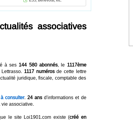
ESS, Bénévolat, etc.
ualités associatives
yé à ses
144 580 abonnés
, le
1117ème
 Lettrasso.
1117 numéros
de cette lettre
tualité juridique, fiscale, comptable des
 à consulter
.
24 ans
d'informations et de
vie associative.
ue le site Loi1901.com existe (
créé en