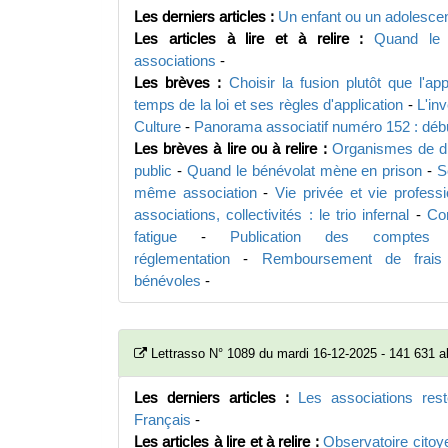
Les derniers articles :
Un enfant ou un adolescen
Les articles à lire et à relire :
Quand le j
associations
-
Les brèves :
Choisir la fusion plutôt que l'app
temps de la loi et ses règles d'application
-
L'in
Culture
-
Panorama associatif numéro 152 : débu
Les brèves à lire ou à relire :
Organismes de dr
public
-
Quand le bénévolat mène en prison
-
S
même association
-
Vie privée et vie profess
associations, collectivités : le trio infernal
-
Co
fatigue
-
Publication des comptes
réglementation
-
Remboursement de frais 
bénévoles
-
Lettrasso N° 1089 du mardi 16-12-2025 - 141 631 
Les derniers articles :
Les associations res
Français
-
Les articles à lire et à relire :
Observatoire citoy