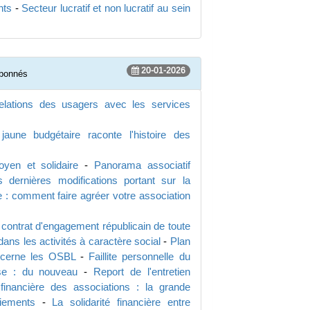
nts
-
Secteur lucratif et non lucratif au sein
20-01-2026
abonnés
elations des usagers avec les services
aune budgétaire raconte l'histoire des
yen et solidaire
-
Panorama associatif
s dernières modifications portant sur la
 : comment faire agréer votre association
e contrat d'engagement républicain de toute
dans les activités à caractère social
-
Plan
ncerne les OSBL
-
Faillite personnelle du
ise : du nouveau
-
Report de l'entretien
financière des associations : la grande
iements
-
La solidarité financière entre