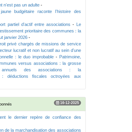
t n'est pas un adulte
-
aune budgétaire raconte l'histoire des
ort partiel d'actif entre associations
-
Le
vestissement prioritaire des communes : la
t janvier 2026
-
oit privé chargés de missions de service
ecteur lucratif et non lucratif au sein d'une
ionnelle : le duo improbable
-
Patrimoine,
mmunes versus associations : la grosse
 annuels des associations : la
: déductions fiscales octroyées aux
16-12-2025
abonnés
tent le dernier repère de confiance des
en de la marchandisation des associations