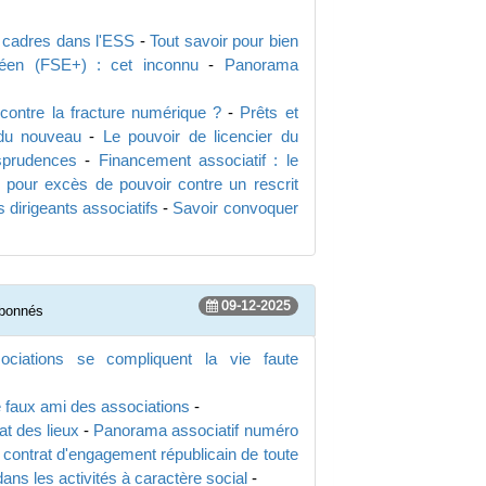
s cadres dans l'ESS
-
Tout savoir pour bien
péen (FSE+) : cet inconnu
-
Panorama
contre la fracture numérique ?
-
Prêts et
 du nouveau
-
Le pouvoir de licencier du
isprudences
-
Financement associatif : le
 pour excès de pouvoir contre un rescrit
 dirigeants associatifs
-
Savoir convoquer
09-12-2025
abonnés
sociations se compliquent la vie faute
le faux ami des associations
-
at des lieux
-
Panorama associatif numéro
e contrat d'engagement républicain de toute
dans les activités à caractère social
-