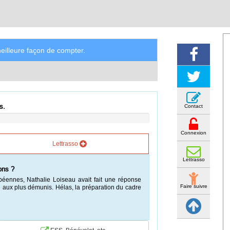
illeure façon de compter.
s.
Contact
Connexion
Lettrasso
Lettrasso
ons ?
ropéennes, Nathalie Loiseau avait fait une réponse
Faire suivre
de aux plus démunis. Hélas, la préparation du cadre