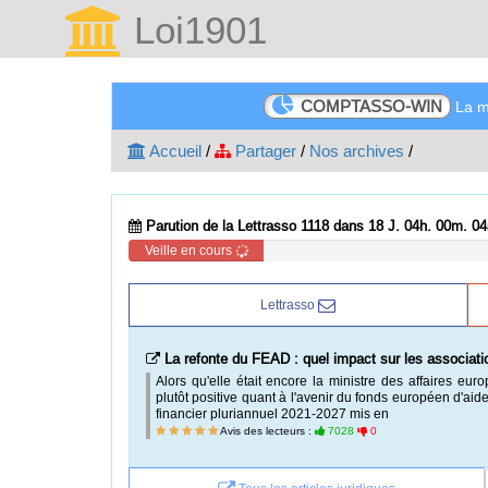
Loi1901
COMPTASSO-WIN
La me
Accueil
/
Partager
/
Nos archives
/
Parution de la Lettrasso 1118 dans 18 J. 04h. 00m. 03
Veille en cours
Lettrasso
La refonte du FEAD : quel impact sur les associati
Alors qu'elle était encore la ministre des affaires eu
plutôt positive quant à l'avenir du fonds européen d'ai
financier pluriannuel 2021-2027 mis en
Avis des lecteurs :
7028
0