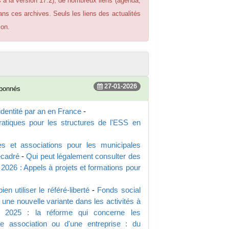
s à la version 17.2), de nombreux liens (agenda,
dans ces archives. Seuls les liens des actualités
ion.
27-01-2026
abonnés
'identité par an en France
-
atiques pour les structures de l'ESS en
s et associations pour les municipales
ecadré
-
Qui peut légalement consulter des
2026 : Appels à projets et formations pour
en utiliser le référé-liberté
-
Fonds social
: une nouvelle variante dans les activités à
 2025 : la réforme qui concerne les
une association ou d'une entreprise : du