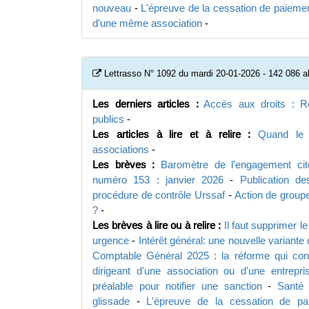
nouveau
-
L'épreuve de la cessation de paieme
d'une même association
-
Lettrasso N° 1092 du mardi 20-01-2026 - 142 086 
Les derniers articles :
Accès aux droits : R
publics
-
Les articles à lire et à relire :
Quand le j
associations
-
Les brèves :
Baromètre de l'engagement cito
numéro 153 : janvier 2026
-
Publication de
procédure de contrôle Urssaf
-
Action de groupe
?
-
Les brèves à lire ou à relire :
Il faut supprimer l
urgence
-
Intérêt général: une nouvelle variante 
Comptable Général 2025 : la réforme qui co
dirigeant d'une association ou d'une entrepr
préalable pour notifier une sanction
-
Santé 
glissade
-
L'épreuve de la cessation de pa