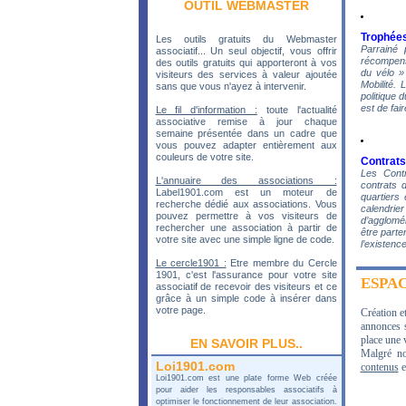
OUTIL WEBMASTER
Trophées
Les outils gratuits du Webmaster
Parrainé
associatif... Un seul objectif, vous offrir
récompense
des outils gratuits qui apporteront à vos
du vélo »
visiteurs des services à valeur ajoutée
Mobilité.
sans que vous n'ayez à intervenir.
politique d
est de fai
Le fil d'information :
toute l'actualité
associative remise à jour chaque
semaine présentée dans un cadre que
vous pouvez adapter entièrement aux
couleurs de votre site.
Contrats
Les Cont
L'annuaire des associations :
contrats 
Label1901.com est un moteur de
quartiers
recherche dédié aux associations. Vous
calendri
pouvez permettre à vos visiteurs de
d’agglomé
rechercher une association à partir de
être parte
votre site avec une simple ligne de code.
l’existence
Le cercle1901 :
Etre membre du Cercle
1901, c'est l'assurance pour votre site
ESPA
associatif de recevoir des visiteurs et ce
grâce à un simple code à insérer dans
votre page.
Création e
annonces 
place une v
EN SAVOIR PLUS..
Malgré no
Loi1901.com
contenus
e
Loi1901.com est une plate forme Web créée
pour aider les responsables associatifs à
optimiser le fonctionnement de leur association.