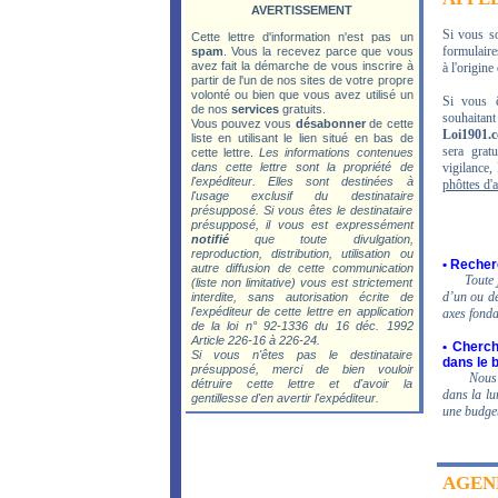
AVERTISSEMENT
Si vous so
Cette lettre d'information n'est pas un
formulaires
spam
. Vous la recevez parce que vous
avez fait la démarche de vous inscrire à
à l'origine
partir de l'un de nos sites de votre propre
volonté ou bien que vous avez utilisé un
Si vous ê
de nos
services
gratuits.
souhaitan
Vous pouvez vous
désabonner
de cette
Loi1901.
liste en utilisant le lien situé en bas de
sera gra
cette lettre.
Les informations contenues
dans cette lettre sont la propriété de
vigilance
l'expéditeur. Elles sont destinées à
phôttes d'
l'usage exclusif du destinataire
présupposé. Si vous êtes le destinataire
présupposé, il vous est expressément
notifié
que toute divulgation,
reproduction, distribution, utilisation ou
•
Recherc
autre diffusion de cette communication
Toute 
(liste non limitative) vous est strictement
d’un ou de
interdite, sans autorisation écrite de
l'expéditeur de cette lettre en application
axes fonda
de la loi n° 92-1336 du 16 déc. 1992
Article 226-16 à 226-24.
•
Cherche
Si vous n'êtes pas le destinataire
dans le 
présupposé, merci de bien vouloir
Nous 
détruire cette lettre et d'avoir la
dans la lu
gentillesse d'en avertir l'expéditeur.
une budget
AGEN