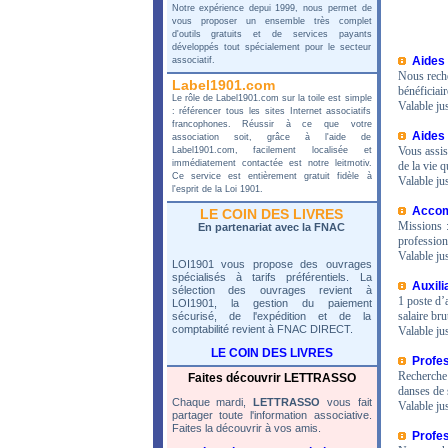
Notre expérience depui 1999, nous permet de
vous proposer un ensemble très complet
d'outils gratuits et de services payants
développés tout spécialement pour le secteur
Aides 
associatif.
Nous reche
Label1901.com
bénéficiai
Le rôle de Label1901.com sur la toile est simple
Valable ju
: référencer tous les sites Internet associatifs
francophones. Réussir à ce que votre
Aides 
association soit, grâce à l'aide de
Vous assis
Label1901.com, facilement localisée et
immédiatement contactée est notre leitmotiv.
de la vie 
Ce service est entièrement gratuit fidèle à
Valable ju
l'esprit de la Loi 1901.
Accomp
LE COIN DES LIVRES
Missions :
En partenariat avec la FNAC
profession
Valable ju
LOI1901 vous propose des ouvrages
spécialisés à tarifs préférentiels. La
Auxili
sélection des ouvrages revient à
1 poste d’a
LOI1901, la gestion du paiement
salaire br
sécurisé, de l'expédition et de la
comptabilité revient à FNAC DIRECT.
Valable ju
LE COIN DES LIVRES
Profes
Recherche 
Faites découvrir LETTRASSO
danses de 
Chaque mardi,
LETTRASSO
vous fait
Valable ju
partager toute l'information associative.
Faites la découvrir à vos amis.
Profes