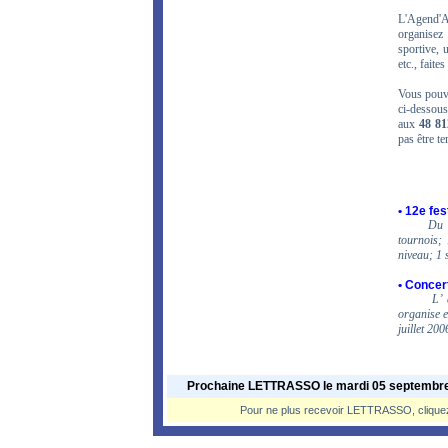
L'Agend'A
organisez
sportive, 
etc., faite
Vous pou
ci-dessous
aux
48 81
pas être t
•
12e fes
Du 
tournois;
niveau; 1 
•
Concert
L’ 
organise e
juillet 20
Prochaine LETTRASSO le mardi 05 septembre
Pour ne plus recevoir LETTRASSO, cliquez s