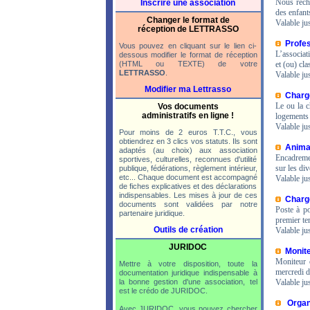
Nous rech
Inscrire une association
des enfant
Changer le format de
Valable ju
réception de LETTRASSO
Profes
Vous pouvez en cliquant sur le lien ci-
L’associat
dessous modifier le format de réception
(HTML ou TEXTE) de votre
et (ou) cl
LETTRASSO
.
Valable ju
Modifier ma Lettrasso
Chargé
Le ou la c
Vos documents
administratifs en ligne !
logements 
Valable ju
Pour moins de 2 euros T.T.C., vous
obtiendrez en 3 clics vos statuts. Ils sont
Animat
adaptés (au choix) aux association
Encadreme
sportives, culturelles, reconnues d'utilité
sur les di
publique, fédérations, règlement intérieur,
etc... Chaque document est accompagné
Valable ju
de fiches explicatives et des déclarations
indispensables. Les mises à jour de ces
Chargé
documents sont validées par notre
Poste à p
partenaire juridique.
premier te
Outils de création
Valable ju
JURIDOC
Monite
Moniteur 
Mettre à votre disposition, toute la
mercredi 
documentation juridique indispensable à
la bonne gestion d'une association, tel
Valable ju
est le crédo de JURIDOC.
Organ
Avec JURIDOC, vous pouvez chercher