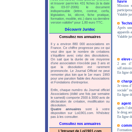
havre
et trouver parmi les 431 fiches (à la date
Mission s
du 03-07-2006) le document
participera
indispensable (lettre, contrat, cerfa,
Valable ju
législation, loi, décret, fiche pratique,
formation, modèle, etc.) dans sa dernière
version validée* pour 1,80 euro TTC.
Techni
Après une
Découvrir Juridoc
appareils 
Valable ju
Consultez nos annuaires
Il y a environ 880 000 associations en
France. Ce chiffre progresse peu ce qui
veut dire que le nombre de créations
s’équilibre avec celui des dissolutions.
eleve 
On sait que la durée de vie moyenne
d’une association n’excède pas 3 ans et
2 ans d’
que la dissolution est rarement
sdf.missio
pronnoncée. Le Journal Officiel ne peut
En ligne d
remonter plus loin que le 1er mars 1993
pour une parution fiable des Associations
chargé
et Fondations d’entreprise.
Je viens d
Enfin, chaque numéro du Journal officiel
sociale” m
Associations (édité une fois par semaine
En ligne d
le samedi) comporte 2500 à 3000 avis de
déclaration de création, modification ou
agent 
dissolution.
après l’obt
Quatre annuaires
sont à votre
le deug ae
disposition sur Loi1901.com. N'hésitez
En ligne d
pas à les consulter.
Consultez nos annuaires
commun
Formation
L'Intranet de Loi1901.com