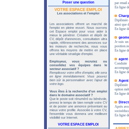
Poser une question
par email 
En ligne d
VOTRE ESPACE EMPLOI
Les associations et l'emploi
Chargé
Diplômée de
Les associations offrent un marché de
ainsi que 
l'emploi en pleine essort. Nous ouvrons
En ligne d
cet Espace emploi pour vous aider à
mieux le pénétrer. Création et dépôt de
geome
CV, dépôt d'annonces, consultation ultra
Je suis un
rapide, référencement des annonces sur
position.n
les moteurs de recherche, nous vous
offrons les moyens de mettre en place
En ligne d
une véritable stratégie d'emploi.
agent 
Employeur, vous recrutez ou
Conduite 
consolidez vos équipes dans le
accompagn
secteur associatif ?
En ligne d
Remplissez votre offre d'emploi, elle sera
en ligne immédiatement. Vous pouvez
bien sûr la personnaliser avec l'ajout de
Agent
votre logo.
Diplômée 
option méti
Vous êtes à la recherche d'un emploi
En ligne d
dans le domaine associatif ?
Que le poste soit rénuméré ou bénévole,
Direct
prenez le temps de bien remplir votre CV
et de poster une annonce présentant au
Après avoi
mieux votre profile. Associée à votre CV,
socioéduca
l'ensemble vous donnera une meilleure
En ligne d
visibilité sur Internet.
VOTRE ESPACE EMPLOI
APPEL