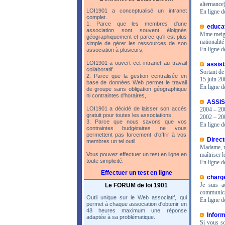
alternanc
LOI1901 a conceptualisé un intranet
En ligne d
complet.
1. Parce que les membres d'une
educat
association sont souvent éloignés
Mme meign
géographiquement et parce qu'il est plus
nationalit
simple de gérer les ressources de son
En ligne d
association à plusieurs,
LOI1901 a ouvert cet intranet au travail
assist
collaboratif.
Sortant de
2. Parce que la gestion centralisée en
15 juin 20
base de données Web permet le travail
En ligne d
de groupe sans obligation géographique
ni contraintes d'horaires,
ASSIS
LOI1901 a décidé de laisser son accès
2004 – 200
gratuit pour toutes les associations.
2002 – 200
3. Parce que nous savons que vos
En ligne d
contraintes budgétaires ne vous
permettent pas forcement d'offrir à vos
Direct
membres un tel outil.
Madame, mo
Vous pouvez effectuer un test en ligne en
maîtriser 
toute simplicité.
En ligne d
Effectuer un test en ligne
chargé
Je suis a
Le FORUM de loi 1901
communicat
Outil unique sur le Web associatif, qui
En ligne d
permet à chaque association d'obtenir en
48 heures maximum une réponse
Inform
adaptée à sa problématique.
Si vous so