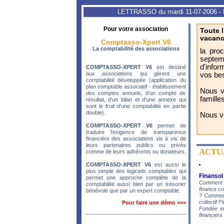
LETTRASSO du mardi 11-07-2006 - 
Pour votre association
Toute 
vacanc
Comptasso-Xpert V6
La comptabilité des associations
la pro
septem
d'infor
COMPTASSO-XPERT V6
est destiné
aux associations qui gèrent une
vos bes
comptabilité développée (application du
plan comptable associatif - établissement
Nous v
des comptes annuels, d'un compte de
famille
résultat, d'un bilan et d'une annexe qui
sont le fruit d'une comptabilité en partie
double).
Nous vo
COMPTASSO-XPERT V6
permet de
traduire l'exigence de transparence
financière des associations vis à vis de
leurs partenaires publics ou privés
ACTU
comme de leurs adhérents ou donateurs.
COMPTASSO-XPERT V6
est aussi le
plus simple des logiciels comptables qui
Finansol
permet une approche complète de la
Comment f
comptabilité aussi bien par un trésorier
finance co
bénévole que par un expert comptable.
? Comment
collectif F
Pour faire une démo >>>
Fondée en
financiers