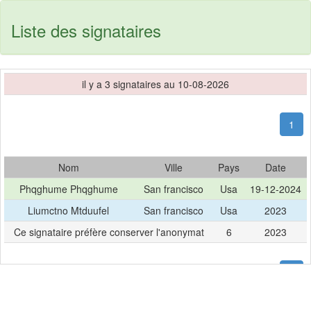
Liste des signataires
il y a 3 signataires au 10-08-2026
(cur
1
Nom
Ville
Pays
Date
Phqghume Phqghume
San francisco
Usa
19-12-2024
Liumctno Mtduufel
San francisco
Usa
2023
Ce signataire préfère conserver l'anonymat
6
2023
(cur
1