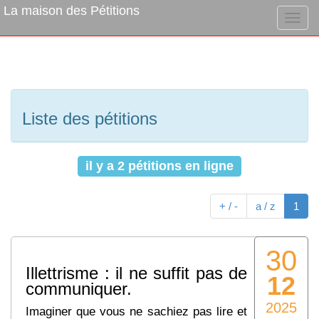
La maison des Pétitions
Liste des pétitions
il y a 2 pétitions en ligne
(cur
+ / -
a / z
1
30
Illettrisme : il ne suffit pas de
12
communiquer.
2025
Imaginer que vous ne sachiez pas lire et