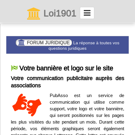
Loi1901
La maison des associations depuis 1999
Connexion
FORUM JURIDIQUE
La réponse à toutes vos
questions juridiques
Abonnez-vous à LettrAsso
Votre bannière et logo sur le site
Menu général
Votre communication publicitaire auprès des
associations
ServiceAsso
PubAsso est un service de
communication qui utilise comme
Partager
support, votre logo et votre bannière,
qui seront positionnés sur les pages
les plus visitées du site pendant un mois. Durant cette
VieAsso
période, vos éléments graphiques seront également