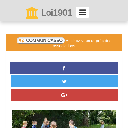
Loi1901
La maison des associations depuis 1999
Connexion
COMMUNICASSO
Affichez-vous auprès des
associations
Abonnez-vous à LettrAsso
Menu général
ServiceAsso
Partager
VieAsso