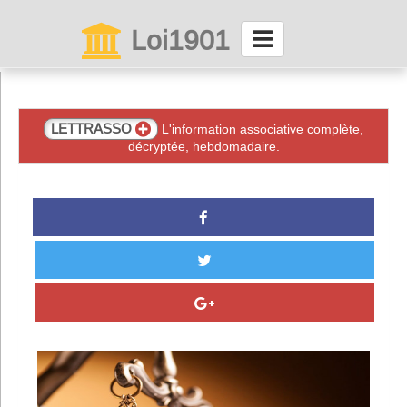
Loi1901
La maison des associations depuis 1999
Connexion
LETTRASSO
L'information associative complète,
décryptée, hebdomadaire.
Abonnez-vous à LettrAsso
Menu général
ServiceAsso
Partager
VieAsso