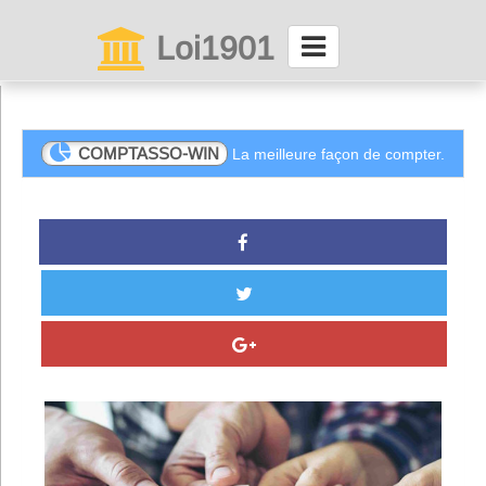
Loi1901
La maison des associations depuis 1999
Connexion
COMPTASSO-WIN
La meilleure façon de compter.
Abonnez-vous à LettrAsso
Menu général
ServiceAsso
Partager
VieAsso