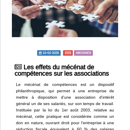
Infos
Divers
Abo Lettrasso
Désabo Lettrasso
10-02-2026
ESS
ABONNES
Les effets du mécénat de
Nous contacter
compétences sur les associations
Le mécénat de compétences est un dispositif
philanthropique, qui permet à une entreprise de
mettre à disposition d'une association d'intérêt
général un de ses salariés, sur son temps de travail.
Instituée par la loi du 1er août 2003, relative au
mécénat, cette pratique est considérée comme un
don en nature, ouvrant droit pour l'entreprise à une
réduction fiscale équivalent à 60 % des salaires