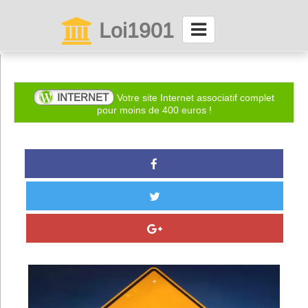
Loi1901
La maison des associations depuis 1999
Connexion
INTERNET
Votre site Internet associatif complet
pour moins de 400 euros !
Abonnez-vous à LettrAsso
Menu général
ServiceAsso
Partager
VieAsso