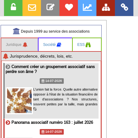
Depuis 1999 au service des associations
Juridique
Société
ESS
Jurisprudence, décrets, lois, etc.
Comment créer un groupement associatif sans
perdre son âme ?
14-07-2026
L'union fait la force. Quelle autre alternative
opposer à l'état de la situation financière de
tant d'associations ? Nos structures,
souvent petites par la taille, mais grandes
Panorama associatif numéro 163 : juillet 2026
14-07-2026