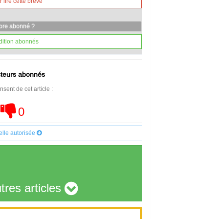
lire cette brève
core abonné ?
dition abonnés
cteurs abonnés
nsent de cet article :
0
elle autorisée
tres articles