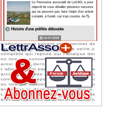
Le Panorama associatif de Loi1901 a pour
objectif de vous détailler plusieurs mesures
qui ne peuvent pas faire l'objet d'un article
complet, à l'unité, car trop courtes. Au
Histoire d'une préfète déboutée
14-07-2026
Il y a des préfètes et des préfets qui
souhaitent tellement faire plaisir à ceux, par
lesquels leur bonne fortune est arrivée,
qu'ils en oublient la réalité de leur fonction
qui
NAF 2025 : nouvelle nomenclature d'activités
dès 2027
07-07-2026
Les nomenclatures d'activités française
(NAF) et européenne, évoluent. La NAF
2025 entraînera la modification des codes
APE de toutes les associations déclarées.
Cette évolution
Consignes de sécurité adaptées : le manque