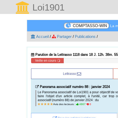
Loi1901
COMPTASSO-WIN
La me
Accueil
/
Partager
/
Publications
/
Parution de la Lettrasso 1118 dans 18 J. 12h. 38m. 54
Veille en cours
Lettrasso
Panorama associatif numéro 88 : janvier 2024
Le Panorama associatif de Loi1901 a pour objectif de v
faire l'objet d'un article complet, à l'unité, car t
associatif (numéro 88) de janvier 2024 : du
Avis des lecteurs :
4867
0