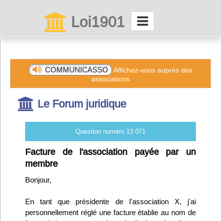
Loi1901
La maison des associations depuis 1999
Connexion
COMMUNICASSO
Affichez-vous auprès des
associations
Abonnez-vous à LettrAsso
Le Forum juridique
Menu général
Question numéro 13 071
ServiceAsso
Facture de l'association payée par un
membre
Partager
Bonjour,
En tant que présidente de l'association X, j'ai
VieAsso
personnellement réglé une facture établie au nom de