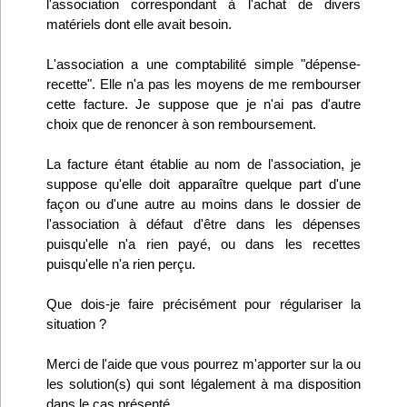
l'association correspondant à l'achat de divers
Infos
matériels dont elle avait besoin.
L'association a une comptabilité simple "dépense-
Divers
recette". Elle n'a pas les moyens de me rembourser
cette facture. Je suppose que je n'ai pas d'autre
Abo Lettrasso
choix que de renoncer à son remboursement.
Désabo Lettrasso
La facture étant établie au nom de l'association, je
suppose qu'elle doit apparaître quelque part d'une
façon ou d'une autre au moins dans le dossier de
Nous contacter
l'association à défaut d'être dans les dépenses
puisqu'elle n'a rien payé, ou dans les recettes
puisqu'elle n'a rien perçu.
Que dois-je faire précisément pour régulariser la
situation ?
Merci de l'aide que vous pourrez m'apporter sur la ou
les solution(s) qui sont légalement à ma disposition
dans le cas présenté.