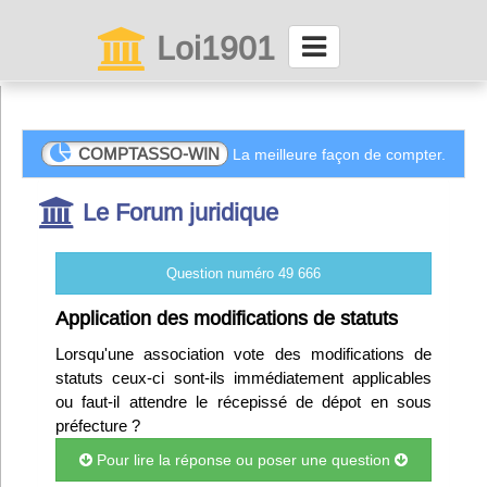
Loi1901
La maison des associations depuis 1999
Connexion
COMPTASSO-WIN
La meilleure façon de compter.
Le Forum juridique
Abonnez-vous à LettrAsso
Menu général
Question numéro 49 666
ServiceAsso
Application des modifications de statuts
Lorsqu'une association vote des modifications de
statuts ceux-ci sont-ils immédiatement applicables
Partager
ou faut-il attendre le récepissé de dépot en sous
préfecture ?
VieAsso
Pour lire la réponse ou poser une question