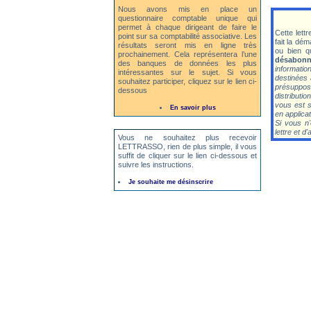
Nous avons mis en place un
questionnaire comptable unique qui
permet à chaque dirigeant de faire le
Cette lett
point sur sa comptabilité associative. Les
fait la dé
résultats seront mis en ligne très
ou bien q
prochainement. Cela représentera l’une
désabonn
des banques de données les plus
informatio
intéressantes sur le sujet. Si vous
destinées 
souhaitez participer, cliquez sur le lien ci-
présuppos
dessous
distributio
vous est st
En savoir plus
en applica
Si vous n'
lettre et d'
Vous ne souhaitez plus recevoir
LETTRASSO, rien de plus simple, il vous
suffit de cliquer sur le lien ci-dessous et
suivre les instructions.
Je souhaite me désinscrire