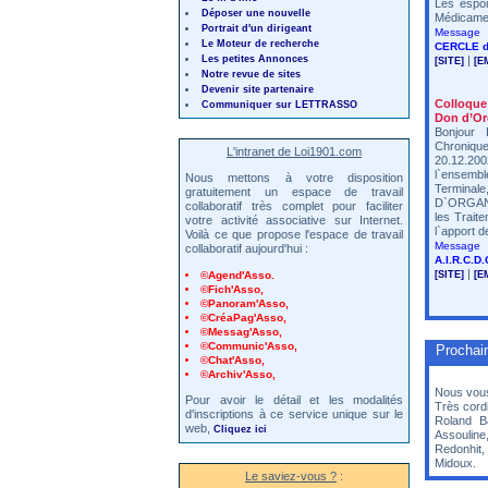
Les espo
Déposer une nouvelle
Médicame
Portrait d'un dirigeant
Message 
Le Moteur de recherche
CERCLE d
Les petites Annonces
|
[SITE]
[E
Notre revue de sites
Devenir site partenaire
Colloque
Communiquer sur LETTRASSO
Don d’O
Bonjour 
Chroniqu
L'intranet de Loi1901.com
20.12.200
l`ensemb
Nous mettons à votre disposition
Terminal
gratuitement un espace de travail
D`ORGANES
collaboratif très complet pour faciliter
les Trait
votre activité associative sur Internet.
l`apport d
Voilà ce que propose l'espace de travail
Message 
collaboratif aujourd'hui :
A.I.R.C.D.
|
©Agend'Asso.
[SITE]
[E
©Fich'Asso,
©Panoram'Asso,
©CréaPag'Asso,
©Messag'Asso,
©Communic'Asso,
Prochain
©Chat'Asso,
©Archiv'Asso,
Nous vous
Pour avoir le détail et les modalités
Très cord
d'inscriptions à ce service unique sur le
Roland Ba
web,
Cliquez ici
Assouline
Redonhit,
Midoux.
Le saviez-vous ?
: