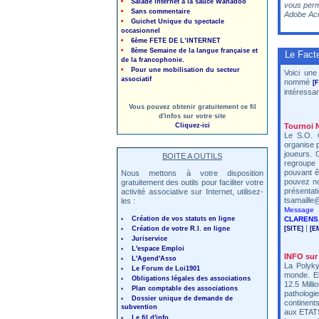
Salade internet à la sauce Wanadoo
vous perme
Sans commentaire
Adobe Acr
Guichet Unique du spectacle
occasionnel
6ème FETE DE L’INTERNET
8ème Semaine de la langue française et
Le Facte
de la francophonie.
Pour une mobilisation du secteur
Voici une
associatif
nommé
[
intéressa
Vous pouvez obtenir gratuitement ce fil
d'infos sur votre site
Cliquez-ici
Tournoi N
Le S.O. 
organise 
joueurs. 
BOITE A OUTILS
regroupe 
pouvant ê
Nous mettons à votre disposition
pouvez no
gratuitement des outils pour faciliter votre
présent
activité associative sur Internet, utilisez-
tsamaille@
les :
Message 
Création de vos statuts en ligne
CLARENS
|
Création de votre R.I. en ligne
[SITE]
[E
Juriservice
L'espace Emploi
INFO su
L'Agend'Asso
La Polyky
Le Forum de Loi1901
monde. El
Obligations légales des associations
12.5 Mill
Plan comptable des associations
pathologi
Dossier unique de demande de
continent
subvention
aux ETATS
Le fil d'info