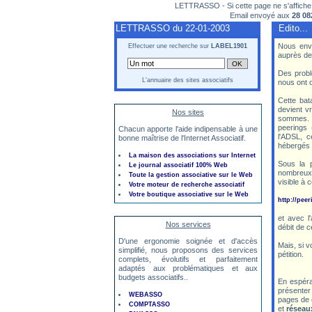
LETTRASSO
- Si cette page ne s'affic
Email envoyé aux
28 08
LETTRASSO du 22-01-2003
Edito...
Nous env
Effectuer une recherche sur
LABEL1901
auprès de 
Des prob
L'annuaire des sites associatifs
nous ont o
Cette bat
devient v
Nos sites
sommes. 
peerings 
Chacun apporte l'aide indipensable à une
l'ADSL, c
bonne maîtrise de l'Internet Associatif.
hébergés s
La maison des associations sur Internet
Sous la 
Le journal associatif 100% Web
nombreux 
Toute la gestion associative sur le Web
visible à 
Votre moteur de recherche associatif
Votre boutique associative sur le Web
http://peer
et avec l
Nos services
débit de 
D'une ergonomie soignée et d'accès
Mais, si v
simplifié, nous proposons des services
pétition.
complets, évolutifs et parfaitement
adaptés aux problématiques et aux
budgets associatifs..
En espéra
présente
WEBASSO
pages de c
COMPTASSO
et
réseau