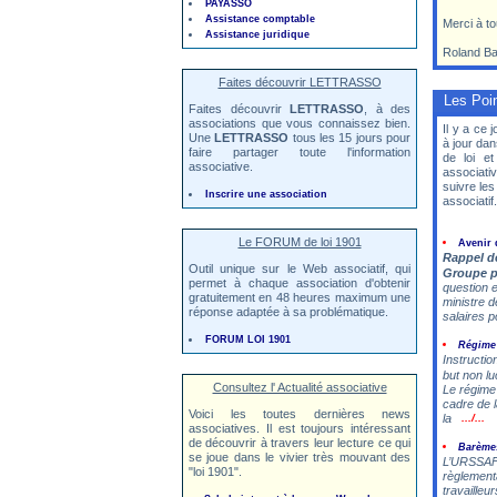
PAYASSO
Assistance comptable
Merci à t
Assistance juridique
Roland Ba
Faites découvrir LETTRASSO
Les Point
Faites découvrir
LETTRASSO
, à des
associations que vous connaissez bien.
Il y a ce 
Une
LETTRASSO
tous les 15 jours pour
à jour da
faire partager toute l'information
de loi et
associative.
associativ
suivre les
Inscrire une association
associatif.
Le FORUM de loi 1901
Avenir 
Rappel d
Outil unique sur le Web associatif, qui
Groupe po
permet à chaque association d'obtenir
question e
gratuitement en 48 heures maximum une
ministre d
réponse adaptée à sa problématique.
salaires p
FORUM LOI 1901
Régime 
Instructio
but non lu
Consultez l' Actualité associative
Le régime 
cadre de 
Voici les toutes dernières news
la
.../...
associatives. Il est toujours intéressant
de découvrir à travers leur lecture ce qui
Barème
se joue dans le vivier très mouvant des
L’URSSAF m
"loi 1901".
règlementa
travaille