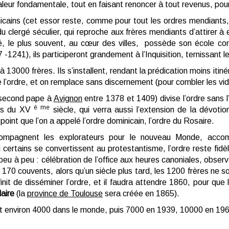
 valeur fondamentale, tout en faisant renoncer à tout revenus, pou
icains (cet essor reste, comme pour tout les ordres mendiants
ie du clergé séculier, qui reproche aux frères mendiants d’attirer
é, le plus souvent, au cœur des villes, possède son école con
 -1241), ils participeront grandement à l’Inquisition, ternissant l
3000 frères. Ils s’installent, rendant la prédication moins itinér
e l’ordre, et on remplace sans discernement (pour combler les vi
n second pape à
Avignon
entre 1378 et 1409) divise l’ordre sans 
è me
urs du XV
siècle, qui verra aussi l’extension de la dévoti
 point que l’on a appelé l’ordre dominicain, l’ordre du Rosaire.
compagnent les explorateurs pour le nouveau Monde, accom
 certains se convertissent au protestantisme, l’ordre reste fi
e peu à peu : célébration de l’office aux heures canoniales, obser
70 couvents, alors qu’un siècle plus tard, les 1200 frères ne s
init de disséminer l’ordre, et il faudra attendre 1860, pour que
aire
(la
province de Toulouse
sera créée en 1865).
nt environ 4000 dans le monde, puis 7000 en 1939, 10000 en 19