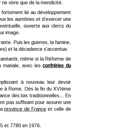
r ne vivre que de la mendicité.
, fortement lié au développement
 à eux les aumônes et d’exercer une
ventuelle, ouverte aux clercs du
eur image.
ante. Puis les guerres, la famine,
des) et la décadence s’accentue.
l’anéantir, même si la Réforme de
on mariale, avec les
confréries du
plissant à nouveau leur devoir
dèle à Rome. Dès la fin du XVIème
vance des lois traditionnelles… En
ont pas suffisant pour assurer une
 la
province de France
et celle de
65 et 7780 en 1976.