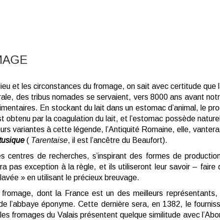
OMAGE
eu et les circonstances du fromage, on sait avec certitude que 
ale, des tribus nomades se servaient, vers 8000 ans avant not
imentaires. En stockant du lait dans un estomac d’animal, le pr
t obtenu par la coagulation du lait, et l’estomac possède nature
eurs variantes à cette légende, l’Antiquité Romaine, elle, vanter
tusique
(
Tarentaise
, il est l’ancêtre du Beaufort).
 centres de recherches, s’inspirant des formes de production 
 pas exception à la règle, et ils utiliseront leur savoir – faire
lavée » en utilisant le précieux breuvage.
 fromage, dont la France est un des meilleurs représentants,
de l’abbaye éponyme. Cette dernière sera, en 1382, le fourniss
les fromages du Valais présentent quelque similitude avec l’Abo