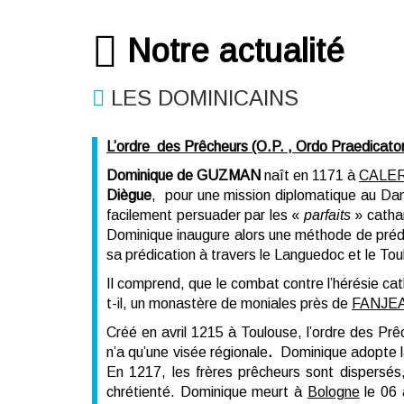
Notre actualité
LES DOMINICAINS
L’ordre des Prêcheurs (O.P. , Ordo Praedicato
Dominique de GUZMAN
naît en 1171 à
CALE
Diègue
, pour une mission diplomatique au Da
facilement persuader par les «
parfaits
» catha
Dominique inaugure alors une méthode de prédica
sa prédication à travers le Languedoc et le To
Il comprend, que le combat contre l’hérésie cat
t-il, un monastère de moniales près de
FANJE
Créé en avril 1215 à Toulouse, l’ordre des Prê
n’a qu’une visée régionale
.
Dominique adopte 
En 1217, les frères prêcheurs sont dispersés,
chrétienté. Dominique meurt à
Bologne
le 06 