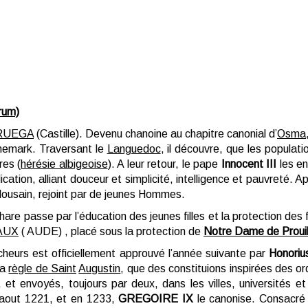
rum)
RUEGA
(Castille). Devenu chanoine au chapitre canonial d’
Osma
nemark. Traversant le
Languedoc
, il découvre, que les populati
res (
hérésie albigeoise
). A leur retour, le pape
Innocent III
les e
tion, alliant douceur et simplicité, intelligence et pauvreté. Ap
ulousain, rejoint par de jeunes Hommes.
hare passe par l’éducation des jeunes filles et la protection de
AUX
( AUDE) , placé sous la protection de
Notre Dame de Prouil
cheurs est officiellement approuvé l’année suivante par
Honorius
la
règle de Saint
Augustin
, que des constituions inspirées des o
 et envoyés, toujours par deux, dans les villes, universités e
aout 1221, et en 1233,
GREGOIRE IX
le canonise. Consacré 