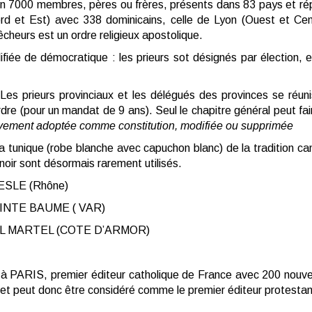
on 7000 membres, pères ou frères, présents dans 83 pays et rép
ord et Est) avec 338 dominicains, celle de Lyon (Ouest et Cen
cheurs est un ordre religieux apostolique.
fiée de démocratique : les prieurs sot désignés par élection, e
. Les prieurs provinciaux et les délégués des provinces se réun
’ordre (pour un mandat de 9 ans). Seul le chapitre général peut fair
tivement adoptée comme constitution, modifiée ou supprimée
a tunique (robe blanche avec capuchon blanc) de la tradition can
noir sont désormais rarement utilisés.
RESLE (Rhône)
 ( VAR)
OTE D’ARMOR)
à PARIS, premier éditeur catholique de France avec 200 nouveau
 et peut donc être considéré comme le premier éditeur protestan