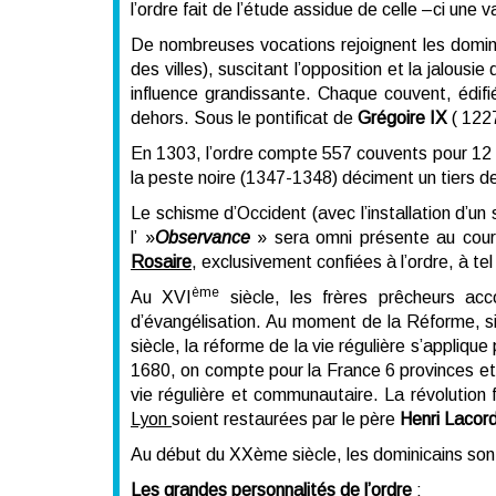
l’ordre fait de l’étude assidue de celle –ci une
De nombreuses vocations rejoignent les domin
des villes), suscitant l’opposition et la jalous
influence grandissante. Chaque couvent, édifi
dehors. Sous le pontificat de
Grégoire IX
( 1227
En 1303, l’ordre compte 557 couvents pour 12 à 1
la peste noire (1347-1348) déciment un tiers d
Le schisme d’Occident (avec l’installation d’u
l’ »
Observance
» sera omni présente au co
Rosaire
, exclusivement confiées à l’ordre, à tel
ème
Au XVI
siècle, les frères prêcheurs ac
d’évangélisation. Au moment de la Réforme, si
siècle, la réforme de la vie régulière s’appliqu
1680, on compte pour la France 6 provinces et 1
vie régulière et communautaire. La révolution f
Lyon
soient restaurées par le père
Henri Lacord
Au début du XXème siècle, les dominicains so
Les grandes personnalités de l’ordre
: