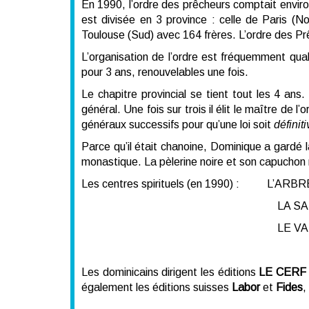
En 1990, l’ordre des prêcheurs comptait envir
est divisée en 3 province : celle de Paris (N
Toulouse (Sud) avec 164 frères. L’ordre des Prê
L’organisation de l’ordre est fréquemment quali
pour 3 ans, renouvelables une fois.
Le chapitre provincial se tient tout les 4 ans
général. Une fois sur trois il élit le maître de l
généraux successifs pour qu’une loi soit
défini
Parce qu’il était chanoine, Dominique a gardé l
monastique. La pèlerine noire et son capuchon 
Les centres spirituels (en 1990) : L’ARB
LA SAINTE BAUME
LE VAL MARTEL (C
Les dominicains dirigent les éditions
LE CERF
également les éditions suisses
Labor
et
Fides
,