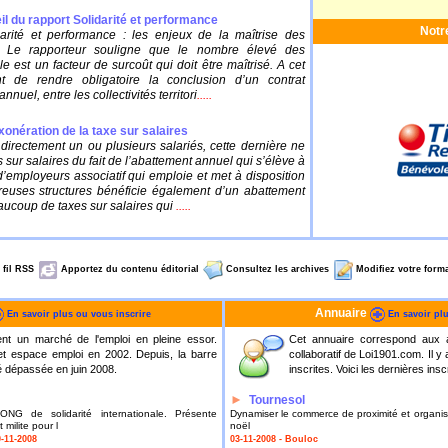
il du rapport Solidarité et performance
Notr
darité et performance : les enjeux de la maîtrise des
. Le rapporteur souligne que le nombre élevé des
e est un facteur de surcoût qui doit être maîtrisé. A cet
nt de rendre obligatoire la conclusion d’un contrat
nnuel, entre les collectivités territori
.....
xonération de la taxe sur salaires
irectement un ou plusieurs salariés, cette dernière ne
 sur salaires du fait de l’abattement annuel qui s’élève à
employeurs associatif qui emploie et met à disposition
euses structures bénéficie également d’un abattement
ucoup de taxes sur salaires qui
.....
fil RSS
Apportez du contenu éditorial
Consultez les archives
Modifiez votre forma
Annuaire
En savoir plus ou vous inscrire
En savoir plu
ent un marché de l'emploi en pleine essor.
Cet annuaire correspond aux ass
t espace emploi en 2002. Depuis, la barre
collaboratif de Loi1901.com. Il y
é dépassée en juin 2008.
inscrites. Voici les dernières ins
►
Tournesol
ONG de solidarité internationale. Présente
Dynamiser le commerce de proximité et organis
 milite pour l
noël
-11-2008
03-11-2008 - Bouloc