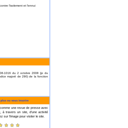
ontre l'isolement et l'ennui
2008-1016 du 2 octobre 2008 (jo du
indice majoré de 290) de la fonction
 plus ou vous inscrire
ite comme une revue de presse avec
, à travers un site, d'une activité
 sur l'image pour visiter le site.