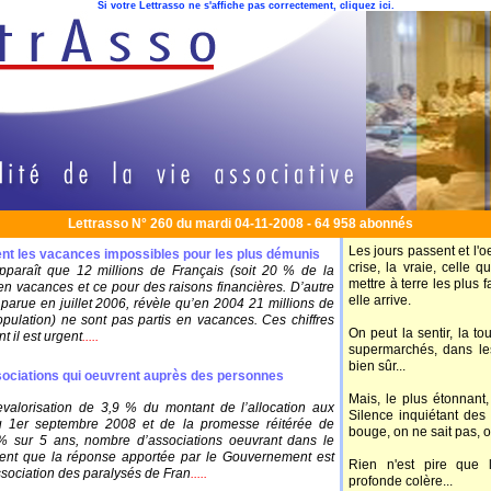
Si votre Lettrasso ne s'affiche pas correctement, cliquez ici.
Lettrasso N° 260 du mardi 04-11-2008 - 64 958 abonnés
Les jours passent et l'
nt les vacances impossibles pour les plus démunis
crise, la vraie, celle 
pparaît que 12 millions de Français (soit 20 % de la
mettre à terre les plus 
en vacances et ce pour des raisons financières. D’autre
elle arrive.
parue en juillet 2006, révèle qu’en 2004 21 millions de
opulation) ne sont pas partis en vacances. Ces chiffres
On peut la sentir, la t
t il est urgent
.....
supermarchés, dans le
bien sûr...
sociations qui oeuvrent auprès des personnes
Mais, le plus étonnant,
evalorisation de 3,9 % du montant de l’allocation aux
Silence inquiétant des f
u 1er septembre 2008 et de la promesse réitérée de
bouge, on ne sait pas, o
 % sur 5 ans, nombre d’associations oeuvrant dans le
ent que la réponse apportée par le Gouvernement est
Rien n'est pire que 
Association des paralysés de Fran
.....
profonde colère...