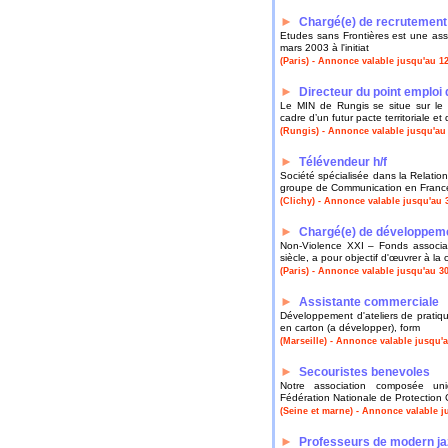
►
Chargé(e) de recrutement
Etudes sans Frontières est une asso
mars 2003 à l'initiat
(Paris) - Annonce valable jusqu'au 1
►
Directeur du point emploi 
Le MIN de Rungis se situe sur le te
cadre d’un futur pacte territoriale et 
(Rungis) - Annonce valable jusqu'au
►
Télévendeur h/f
Société spécialisée dans la Relati
groupe de Communication en Franc
(Clichy) - Annonce valable jusqu'au 
►
Chargé(e) de développeme
Non-Violence XXI – Fonds associat
siècle, a pour objectif d'œuvrer à la
(Paris) - Annonce valable jusqu'au 3
►
Assistante commerciale
Développement d'ateliers de pratiqu
en carton (a développer), form
(Marseille) - Annonce valable jusqu'
►
Secouristes benevoles
Notre association composée un
Fédération Nationale de Protection Ci
(Seine et marne) - Annonce valable j
►
Professeurs de modern jaz