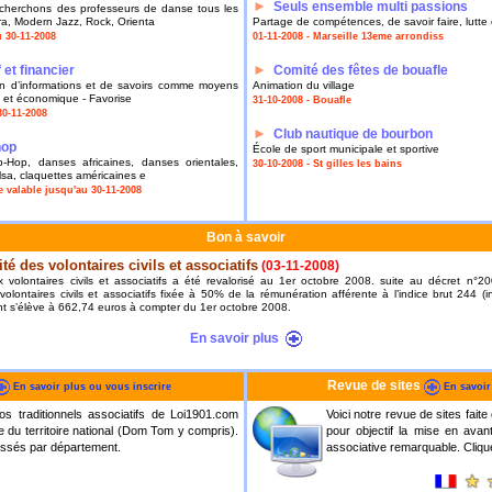
►
Seuls ensemble multi passions
cherchons des professeurs de danse tous les
a, Modern Jazz, Rock, Orienta
Partage de compétences, de savoir faire, lutte c
 30-11-2008
01-11-2008 - Marseille 13eme arrondiss
►
et financier
Comité des fêtes de bouafle
ion d’informations et de savoirs comme moyens
Animation du village
 et économique - Favorise
31-10-2008 - Bouafle
30-11-2008
►
Club nautique de bourbon
hop
École de sport municipale et sportive
-Hop, danses africaines, danses orientales,
30-10-2008 - St gilles les bains
lsa, claquettes américaines e
 valable jusqu'au 30-11-2008
Bon à savoir
té des volontaires civils et associatifs
(03-11-2008)
 volontaires civils et associatifs a été revalorisé au 1er octobre 2008. suite au décret n°
volontaires civils et associatifs fixée à 50% de la rémunération afférente à l’indice brut 244 (
nt s’élève à 662,74 euros à compter du 1er octobre 2008.
En savoir plus
Revue de sites
En savoir plus ou vous inscrire
En savoir
os traditionnels associatifs de Loi1901.com
Voici notre revue de sites fa
 du territoire national (Dom Tom y compris).
pour objectif la mise en avant
assés par département.
associative remarquable. Cliquez