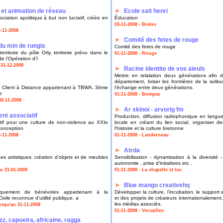
►
 et animation de réseau
Ecole sait henri
ciation apolitique à but non lucratif, créée en
Éducation
03-11-2008 - Breles
2-11-2008
►
Comité des fetes de rouge
du min de rungis
Comité des fetes de rouge
rritoire du pôle Orly, territoire prévu dans le
01-11-2008 - Rouge
de l’Opération d’I
 31-12-2008
►
Racine identite de vos aïeuls
Mettre en relalation deux générations afin d
département, briser les frontières de la solit
on Client à Distance appartenant à TBWA, 3ème
l'échange entre deux générations.
e
01-11-2008 - Bompas
30-11-2008
►
Ar skinoï - arvorig fm
nt associatif
Production, diffusion radiophonique en langu
if pour une culture de non-violence au XXIe
locale en créant du lien social, organiser d
 conception
l'histoire et la culture bretonne
0-11-2008
01-11-2008 - Landerneau
►
Atrda
es artistiques. création d'objets et de meubles
Sensibilisation - dynamisation à la diversité 
autonomie , prise d'initaitives etc .
au 21-01-2009
01-11-2008 - La chapelle st luc
►
Blue mango creativehq
iquement de bénévoles appartenant à la
Développer la culture, l'incubation, le support 
vile reconnue d'utilité publique, a
et des projets de créateurs internationalement. 
les médias associés.
usqu'au 31-11-2008
01-11-2008 - Versailles
z, capoeira, africaine, ragga