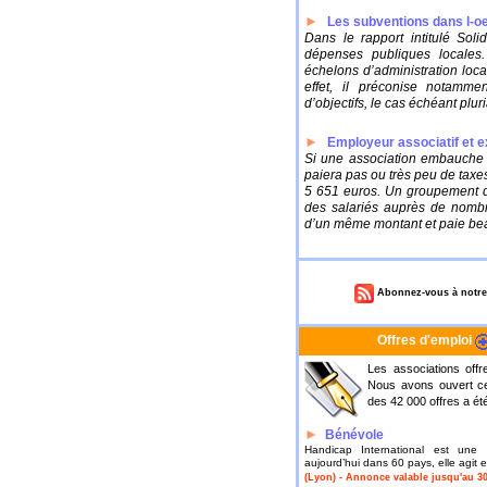
►
Les subventions dans l-oe
Dans le rapport intitulé Soli
dépenses publiques locales
échelons d’administration local
effet, il préconise notamme
d’objectifs, le cas échéant pluria
►
Employeur associatif et e
Si une association embauche d
paiera pas ou très peu de taxes
5 651 euros. Un groupement d’
des salariés auprès de nombr
d’un même montant et paie bea
Abonnez-vous à notre 
Offres d'emploi
Les associations offr
Nous avons ouvert ce
des 42 000 offres a ét
►
Bénévole
Handicap International est une 
aujourd’hui dans 60 pays, elle agit et
(Lyon) - Annonce valable jusqu'au 30