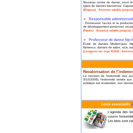
Nouveau centre de danse, nous re
types de danses bienvenue, Capoer
(Blagnac) - Annonce valable jusqu'au
►
Responsable administratif 
- Promouvoir l’accès et la product
de développement personnel, social
(Pantin) - Annonce valable jusqu'au 
►
Professeur de danse hip-
Ecole de danses Modern'jazz, Hip
flamenco, danses de salon, rock, sa
(Longpont sur orge 91310) - Annonce
Revalorisation de l’indemni
Le montant de l’indemnité due aux
3/10/2008), l’indemnité versée aux 
publique est revalorisée. son monta
Lotos associatifs
L'agenda des lot
couvre l'ensemble
Les lotos sont cl