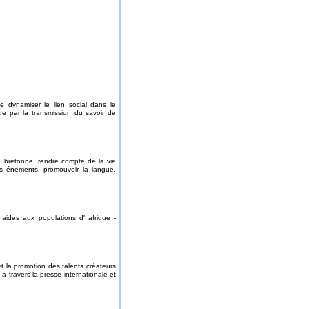
e dynamiser le lien social dans le
ude par la transmission du savoir de
e bretonne, rendre compte de la vie
es énements, promouvoir la langue,
- aides aux populations d' afrique -
et la promotion des talents créateurs
a travers la presse internationale et