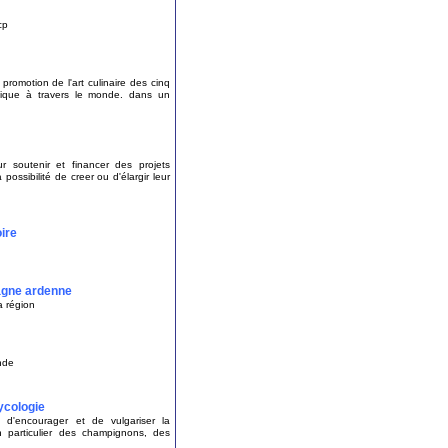
cp
, promotion de l'art culinaire des cinq
usique à travers le monde. dans un
r soutenir et financer des projets
possibilité de creer ou d'élargir leur
oire
agne ardenne
a région
nde
mycologie
d'encourager et de vulgariser la
n particulier des champignons, des