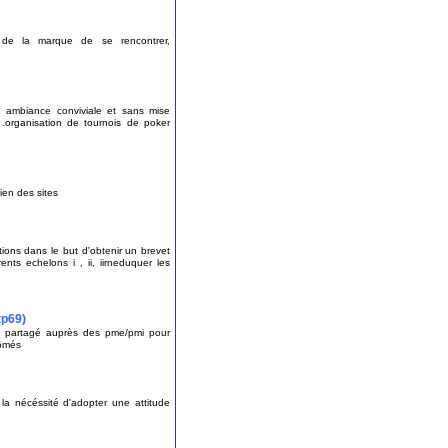
s de la marque de se rencontrer,
ambiance conviviale et sans mise
 .organisation de tournois de poker
ien des sites
ions dans le but d'obtenir un brevet
ts echelons i , ii, iirneduquer les
tp69)
ps partagé auprès des pme/pmi pour
lômés
r la nécéssité d'adopter une attitude