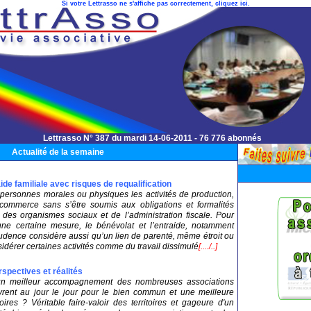
Si votre Lettrasso ne s'affiche pas correctement, cliquez ici.
Lettrasso N° 387 du mardi 14-06-2011 - 76 776 abonnés
Actualité de la semaine
ide familiale avec risques de requalification
x personnes morales ou physiques les activités de production,
 commerce sans s’être soumis aux obligations et formalités
 des organismes sociaux et de l’administration fiscale. Pour
 une certaine mesure, le bénévolat et l’entraide, notamment
prudence considère aussi qu’un lien de parenté, même étroit ou
sidérer certaines activités comme du travail dissimulé
[..../..]
rspectives et réalités
n meilleur accompagnement des nombreuses associations
vrent au jour le jour pour le bien commun et une meilleure
oires ? Véritable faire-valoir des territoires et gageure d'un