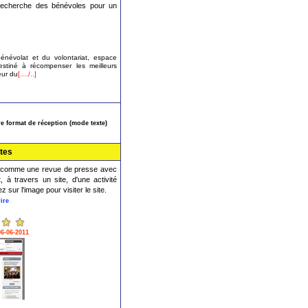
n recherche des bénévoles pour un
névolat et du volontariat, espace
stiné à récompenser les meilleurs
eur du
[..../..]
e format de réception (mode texte)
tes
ite comme une revue de presse avec
, à travers un site, d'une activité
 sur l'image pour visiter le site.
ire
06-06-2011