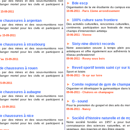
ués par des mines et des sous-munitions non
►
Bde escp
anger mortel pour les civils et participent à
Organisation de la vie étudiante du campus es
10-06-2011 - Paris 11eme arrondissement
 15-09-2011
►
100% culture sans frontiere
de chaussures à argentan
Des activités culturelles, rencontres culturelles
ués par des mines et des sous-munitions non
continents. participation aux festvals de m
anger mortel pour les civils et participent à
champs d'intervention artistiqu
10-06-2011 - Vienne
u 15-09-2011
►
Sixty-nine district records
de chaussures à strasbourg
Notre association oeuvre à temps plein pou
ués par des mines et des sous-munitions non
artistiques et offre également aux adhérents la 
anger mortel pour les civils et participent à
réseau professionnel
09-06-2011 - Rosny sous bois
'au 15-09-2011
►
Reveil sportif tennis saint cyr sur l
 de chaussures à rouen
Sport et loisirs
ués par des mines et des sous-munitions non
anger mortel pour les civils et participent à
09-06-2011 - St cyr sur loire
5-09-2011
►
Comite regional de gym de champ
Organiser et développer la gymnastique dans l
de chaussures à aubagne
09-06-2011 - Chalons en champagne
ués par des mines et des sous-munitions non
anger mortel pour les civils et participent à
►
G - sound
Pour la promotion du gospel et des arts du mo
u 15-09-2011
09-06-2011 - Nancy
de chaussures à nice
►
Société d'histoire naturelle et de 
ués par des mines et des sous-munitions non
Notre société fondée en 1957 a pour but 
anger mortel pour les civils et participent à
connaissance des sciences naturelles, et e
vegetaux, des insectes et des êtres vivants