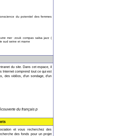
conscience du potentiel des femmes
outre mer :zouk compas salsa jazz (
le sud seine et marne
ntranet du site. Dans cet espace, il
es Internet comprend tout ce qui est
ns, des vidéos, d'un sondage, d'un
découverte du français p
jets
ociation et vous recherchez des
recherche des fonds pour un projet