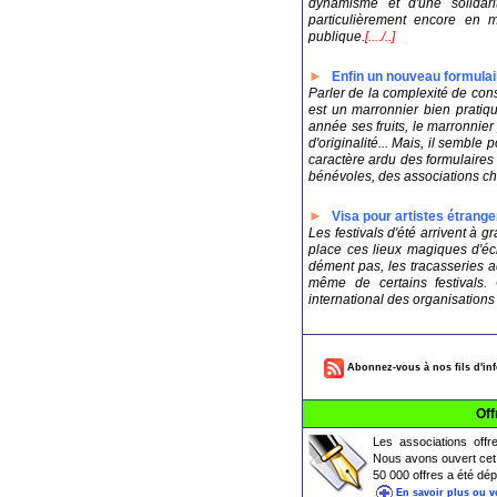
dynamisme et d'une solidari
particulièrement encore en m
publique.
[..../..]
►
Enfin un nouveau formulai
Parler de la complexité de cons
est un marronnier bien pratiq
année ses fruits, le marronnie
d'originalité... Mais, il semble 
caractère ardu des formulaires 
bénévoles, des associations cha
►
Visa pour artistes étrange
Les festivals d'été arrivent à 
place ces lieux magiques d'éc
dément pas, les tracasseries a
même de certains festivals. 
international des organisations d
Abonnez-vous à nos fils d'in
Off
Les associations offr
Nous avons ouvert cet 
50 000 offres a été d
En savoir plus ou v