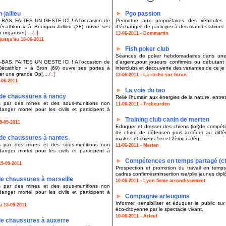
►
-jallieu
Pgo passion
, FAITES UN GESTE ICI ! A l’occasion de
Permettre aux propriétaires des véhicule
écathlon » à Bourgoin-Jallieu (38) ouvre ses
d'échanger, de participer à des manifestations
r organiser
[..../..]
13-06-2011 - Dommartin
jusqu'au 18-06-2011
►
Fish poker club
Séances de poker hebdomadaires dans une 
, FAITES UN GESTE ICI ! A l’occasion de
d'argent,pour joueurs confirmés ou débutant
Décathlon » à Bron (69) ouvre ses portes à
interclubs et découverte des variantes de ce je
ser une grande Op
[..../..]
13-06-2011 - La roche sur foron
-06-2011
►
La voie du tao
 de chaussures à nancy
Relié l'humain aux énergies de la nature, entret
ués par des mines et des sous-munitions non
11-06-2011 - Trebeurden
anger mortel pour les civils et participent à
►
Training club canin de merten
5-09-2011
Eduquer et dresser des chiens (lof)de compétit
de chien de défensen puis accéder au différen
de chaussures à nantes.
maitres et chiens 1er et 2ème catég
ués par des mines et des sous-munitions non
11-06-2011 - Merten
anger mortel pour les civils et participent à
►
Compétences en temps partagé (c
15-09-2011
Prospection et promotion du travail en tem
cadres confirmésrninsertion rsa/plie jeunes dip
de chaussures à marseille
10-06-2011 - Lyon 5eme arrondissement
ués par des mines et des sous-munitions non
anger mortel pour les civils et participent à
►
Compagnie arleuquins
Informer, sensibiliser et éduquer le public su
u 15-09-2011
éco-citoyenne par le spectacle vivant.
10-06-2011 - Arleuf
de chaussures à auxerre