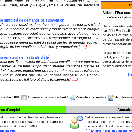
té bien réels, la présence de ces associations, et plus
ilieu rural, revêt plus que jamais le critère de nécessité
Br
Aide de l'Etat pou
des 45 ans et plus
re simplifié de demande de subvention
titution des dossiers de subventions pour le secteur associatif
Deux nouvelles aide
ue. Tout comme le marronnier produit invariablement chaque
par Pôle Emploi afin 
r journalistique reproduit les mêmes sujets avec plus ou moins
de 45 ans et plus so
pour une fois que l'actualité soit d'importance. La longueur et le
ou d’un salarié de
proposés avaient un effet dissuasif sur les dirigeants, souvent
professionnalisation
rgés de les remplir et qui dès lors y renonçaient.
[..../..]
Le paiement de ces
rs amateurs et festivals d'été
au fait, pour l’emplo
grands pas. Des milliers de bénévoles travaillent pour mettre en
déclaratives et de 
hanges et de fêtes. Et pourtant, malgré un succès qui ne se
de recouvrement de
dministratives empêchent de plus en plus souvent l'existence
Li
C'est le constat que fait la section française du Conseil
e festivals de folklore et d'arts traditionnels
[..../..]
formations RSS
Apportez du contenu éditorial
Consultez les archives
Modifiez votr
res d'emploi
Annuair
ent un marché de l'emploi en pleine essor.
Cet annuaire correspond aux ass
espace emploi en 2002. Depuis, la barre des
collaboratif de Loi1901.com. Il 
épassée en décembre 2008.
inscrites. Voici les dernières ins
ous inscrire
En savoir plus ou vous inscri