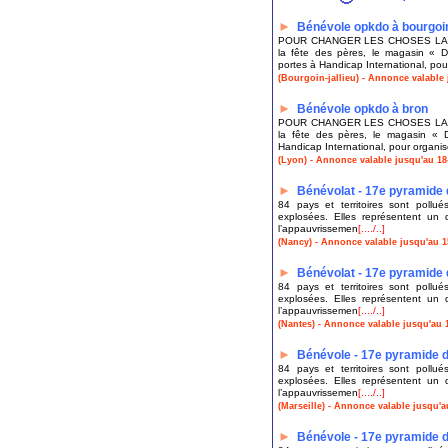
►
Bénévole opkdo à bourgoin
POUR CHANGER LES CHOSES LA-BAS
la fête des pères, le magasin « D
portes à Handicap International, pou
(Bourgoin-jallieu) - Annonce valable 
►
Bénévole opkdo à bron
POUR CHANGER LES CHOSES LA-BAS
la fête des pères, le magasin « 
Handicap International, pour organi
(Lyon) - Annonce valable jusqu'au 18
►
Bénévolat - 17e pyramide
84 pays et territoires sont poll
explosées. Elles représentent un d
l’appauvrissemen
[..../..]
(Nancy) - Annonce valable jusqu'au 1
►
Bénévolat - 17e pyramide 
84 pays et territoires sont poll
explosées. Elles représentent un d
l’appauvrissemen
[..../..]
(Nantes) - Annonce valable jusqu'au 
►
Bénévole - 17e pyramide 
84 pays et territoires sont poll
explosées. Elles représentent un d
l’appauvrissemen
[..../..]
(Marseille) - Annonce valable jusqu'a
►
Bénévole - 17e pyramide 