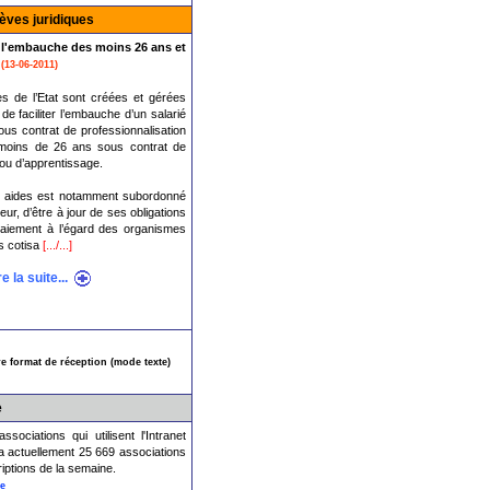
èves juridiques
r l'embauche des moins 26 ans et
(13-06-2011)
s de l’Etat sont créées et gérées
de faciliter l’embauche d’un salarié
us contrat de professionnalisation
 moins de 26 ans sous contrat de
 ou d’apprentissage.
 aides est notamment subordonné
yeur, d’être à jour de ses obligations
paiement à l’égard des organismes
s cotisa
[.../...]
re la suite...
e format de réception (mode texte)
e
ociations qui utilisent l'Intranet
y a actuellement 25 669 associations
criptions de la semaine.
re