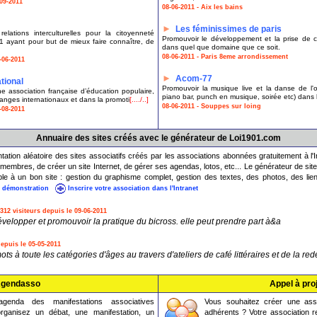
09-2011
08-06-2011 - Aix les bains
►
Les féminissimes de paris
ations interculturelles pour la citoyenneté
Promouvoir le développement et la prise de 
1 ayant pour but de mieux faire connaître, de
dans quel que domaine que ce soit.
08-06-2011 - Paris 8eme arrondissement
-06-2011
►
Acom-77
tional
Promouvoir la musique live et la danse de l'
e association française d’éducation populaire,
piano bar, punch en musique, soirée etc) dans 
hanges internationaux et dans la promoti
[..../..]
08-06-2011 - Souppes sur loing
-08-2011
Annuaire des sites créés avec le générateur de Loi1901.com
tation aléatoire des sites associatifs créés par les associations abonnées gratuitement à l'I
membres, de créer un site Internet, de gérer ses agendas, lotos, etc... Le générateur de sit
le à un bon site : gestion du graphisme complet, gestion des textes, des photos, des lie
e démonstration
Inscrire votre association dans l'Intranet
312 visiteurs depuis le 09-06-2011
évelopper et promouvoir la pratique du bicross. elle peut prendre part à&a
depuis le 05-05-2011
ts à toute les catégories d'âges au travers d'ateliers de café littéraires et de la re
gendasso
Appel à pro
enda des manifestations associatives
Vous souhaitez créer une ass
rganisez un débat, une manifestation, un
adhérents ? Votre association 