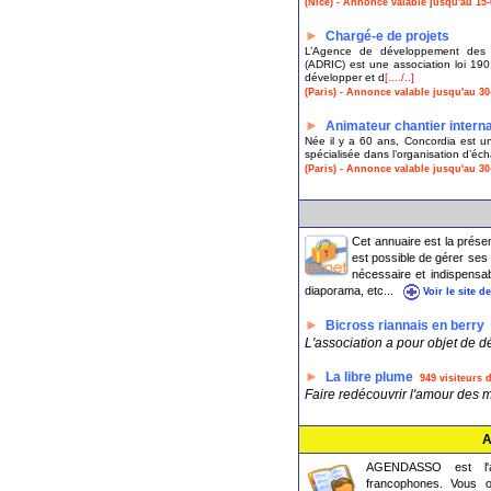
(Nice) - Annonce valable jusqu'au 15-
►
Chargé-e de projets
L’Agence de développement des rel
(ADRIC) est une association loi 190
développer et d
[..../..]
(Paris) - Annonce valable jusqu'au 30
►
Animateur chantier interna
Née il y a 60 ans, Concordia est un
spécialisée dans l’organisation d’éc
(Paris) - Annonce valable jusqu'au 30
Cet annuaire est la présen
est possible de gérer ses 
nécessaire et indispensab
diaporama, etc...
Voir le site d
►
Bicross riannais en berry
L'association a pour objet de d
►
La libre plume
949 visiteurs 
Faire redécouvrir l'amour des mo
A
AGENDASSO est l'ag
francophones. Vous o