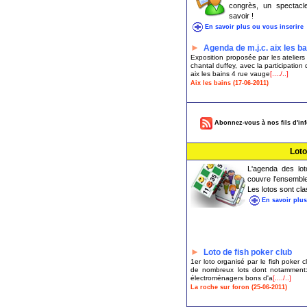
congrès, un spectacle
savoir !
En savoir plus ou vous inscrire
►
Agenda de m.j.c. aix les b
Exposition proposée par les ateliers
chantal duffey, avec la participation
aix les bains 4 rue vauge
[..../..]
Aix les bains (17-06-2011)
Abonnez-vous à nos fils d'in
Loto
L'agenda des lot
couvre l'ensemble
Les lotos sont cl
En savoir plus
►
Loto de fish poker club
1er loto organisé par le fish poker 
de nombreux lots dont notamment: 
électroménagers bons d'a
[..../..]
La roche sur foron (25-06-2011)