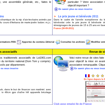
, une assemblée générale, etc., faites le
particulier ? Votre associatio
objectif important ?
En savoir plus ou vous inscrire
►
ains
Le prix jeune et bénévole 2011
 céramique de la mjc d'aix-les-bains animés par
Dans le cadre de l’année européenne du bé
 du cours d'ikebana de marie-josée balzer. m.j.c.
bénévolat crée le prix jeune & bénévole de
témoignages de jeunes de 15 à 25 ans en fav
France (30-09-2011)
formations RSS
Apportez du contenu éditorial
Consultez les archives
Modifiez votr
s associatifs
Revue de si
os traditionnels associatifs de Loi1901.com
Voici notre revue de sites fa
 du territoire national (Dom Tom y compris).
pour objectif la mise en avant
assés par département.
associative remarquable. Cliquez
 ou vous inscrire
En savoir plus ou vous inscr
En ligne depuis le 
club, dans le but de financer son matériel. avec
tv 48cm gps chaîne hifi appareils bricolage
Club asso emploi Ile de France