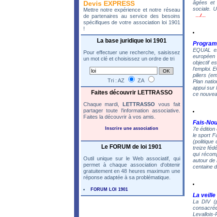
Devis EXPRESS
âgées et 
sociale. U
Mettre notre expérience et notre réseau
.../...
de partenaires au service des besoins
spécifiques de votre association loi 1901
!
La base juridique loi 1901
Program
EQUAL es
Pour effectuer une recherche, saisissez
européen 
un mot clé et choisissez un ordre de tri
objectif e
l’emploi. 
piliers (e
Tri : AZ
ZA
Plan natio
appui sur 
Faites découvrir LETTRASSO
ce nouve
Chaque mardi,
LETTRASSO
vous fait
partager toute l'information associative.
Faites la découvrir à vos amis.
Fais-No
Inscrire une association
7e édition
le sport F
(politique
Le FORUM de loi 1901
treize féd
qui récomp
Outil unique sur le Web associatif, qui
autour de 
permet à chaque association d'obtenir
centaine d
gratuitement en 48 heures maximum une
réponse adaptée à sa problématique.
FORUM LOI 1901
La veille
La DIV (p
consacrée
Levallois-