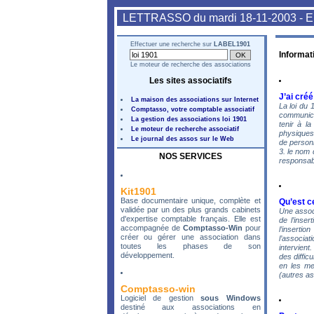
LETTRASSO du mardi 18-11-2003 - E
Effectuer une recherche sur
LABEL1901
Informat
Le moteur de recherche des associations
Les sites associatifs
J’ai créé
La maison des associations sur Internet
La loi du 
Comptasso, votre comptable associatif
communicat
La gestion des associations loi 1901
tenir à la
Le moteur de recherche associatif
physiques 
Le journal des assos sur le Web
de personn
3. le nom 
NOS SERVICES
responsabl
Kit1901
Base documentaire unique, complète et
Qu’est c
validée par un des plus grands cabinets
Une associ
d'expertise comptable français. Elle est
de l’inser
accompagnée de
Comptasso-Win
pour
l’inserti
créer ou gérer une association dans
l’associat
toutes les phases de son
intervient
développement.
des difficu
en les me
(autres a
Comptasso-win
Logiciel de gestion
sous Windows
destiné aux associations en