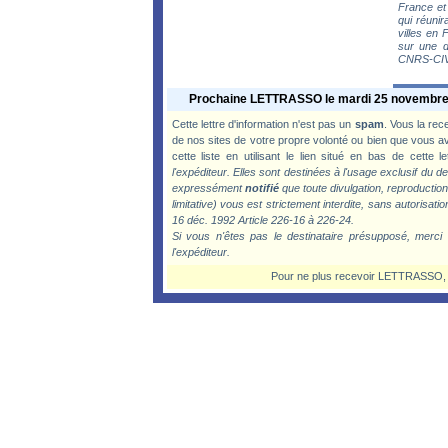
France et
qui réunir
villes en 
sur une d
CNRS-CIV
Prochaine LETTRASSO le mardi 25 novembre
Cette lettre d'information n'est pas un
spam
. Vous la rec
de nos sites de votre propre volonté ou bien que vous a
cette liste en utilisant le lien situé en bas de cette le
l'expéditeur. Elles sont destinées à l'usage exclusif du d
expressément
notifié
que toute divulgation, reproduction,
limitative) vous est strictement interdite, sans autorisatio
16 déc. 1992 Article 226-16 à 226-24.
Si vous n'êtes pas le destinataire présupposé, merci de
l'expéditeur.
Pour ne plus recevoir LETTRASSO, cl