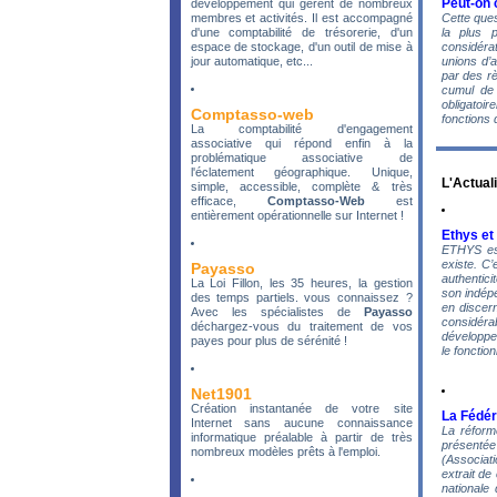
Peut-on c
développement qui gèrent de nombreux
membres et activités. Il est accompagné
Cette ques
d'une comptabilité de trésorerie, d'un
la plus 
espace de stockage, d'un outil de mise à
considérat
jour automatique, etc...
unions d’
par des rè
cumul de 
obligatoi
Comptasso-web
fonctions 
La comptabilité d'engagement
associative qui répond enfin à la
problématique associative de
l'éclatement géographique. Unique,
L'Actual
simple, accessible, complète & très
efficace,
Comptasso-Web
est
entièrement opérationnelle sur Internet !
Ethys et
ETHYS est
existe. C’
Payasso
authentici
La Loi Fillon, les 35 heures, la gestion
son indépe
des temps partiels. vous connaissez ?
en discer
Avec les spécialistes de
Payasso
considéra
déchargez-vous du traitement de vos
développem
payes pour plus de sérénité !
le foncti
Net1901
Création instantanée de votre site
La Fédér
Internet sans aucune connaissance
La réform
informatique préalable à partir de très
présentée 
nombreux modèles prêts à l'emploi.
(Associati
extrait de
nationale