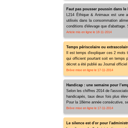
Faut pas pousser poussin dans le
L214 Éthique & Animaux est une ass
utilisés dans la consommation aliment
conditions d'élevage que d'abattage. 
Article mis en ligne le 18-11-2014
Temps périscolaire ou extrascolair
Il est temps d'expliquer ces 2 mots t
qui officient pourtant soit en temps 
décret a été publié au Journal offici
Brève mise en ligne le 17-11-2014
Handicap : une semaine pour l’em
Selon les chiffres 2014 de l'associa
handicapés, taux deux fois plus élev
Pour la 18ème année consécutive, se
Brève mise en ligne le 17-11-2014
Le silence est d'or pour l'adminis