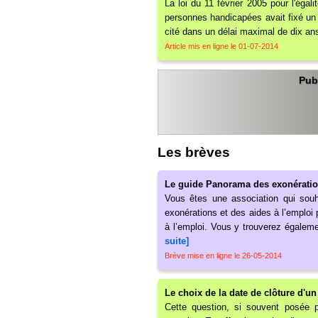
La loi du 11 février 2005 pour l'égal
personnes handicapées avait fixé un o
cité dans un délai maximal de dix an
Article mis en ligne le 01-07-2014
Pub
Les brèves
Le guide Panorama des exonérations
Vous êtes une association qui souh
exonérations et des aides à l’emploi 
à l’emploi. Vous y trouverez égalem
suite]
Brève mise en ligne le 26-05-2014
Le choix de la date de clôture d'un
Cette question, si souvent posée p