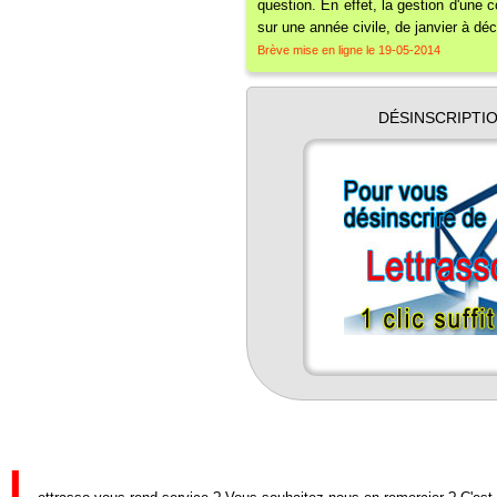
question. En effet, la gestion d'une c
sur une année civile, de janvier à dé
Brève mise en ligne le 19-05-2014
DÉSINSCRIPTI
L