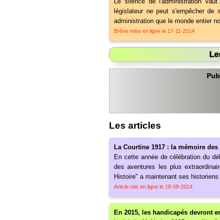
Le silence de l'administration vaut 
législateur ne peut s'empêcher de s
administration que le monde entier n
Brève mise en ligne le 17-11-2014
Les
Pub
Les articles
La Courtine 1917 : la mémoire d
En cette année de célébration du déb
des aventures les plus extraordinai
Histoire" a maintenant ses historiens
Article mis en ligne le 18-08-2014
En 2015, les handicapés devront e