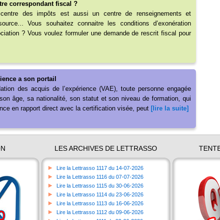
re correspondant fiscal ?
e centre des impôts est aussi un centre de renseignements et
 source... Vous souhaitez connaitre les conditions d’exonération
iation ? Vous voulez formuler une demande de rescrit fiscal pour
ience a son portail
idation des acquis de l’expérience (VAE), toute personne engagée
son âge, sa nationalité, son statut et son niveau de formation, qui
ence en rapport direct avec la certification visée, peut
[lire la suite]
ON
LES ARCHIVES DE LETTRASSO
TENTE
►
Lire la Lettrasso 1117 du 14-07-2026
►
Lire la Lettrasso 1116 du 07-07-2026
►
Lire la Lettrasso 1115 du 30-06-2026
►
Lire la Lettrasso 1114 du 23-06-2026
►
Lire la Lettrasso 1113 du 16-06-2026
►
Lire la Lettrasso 1112 du 09-06-2026