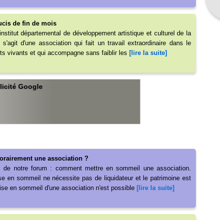
ucis de fin de mois
nstitut départemental de développement artistique et culturel de la
 s'agit d'une association qui fait un travail extraordinaire dans le
rts vivants et qui accompagne sans faiblir les
[lire la suite]
licité Google
rairement une association ?
es de notre forum : comment mettre en sommeil une association.
ise en sommeil ne nécessite pas de liquidateur et le patrimoine est
mise en sommeil d'une association n'est possible
[lire la suite]