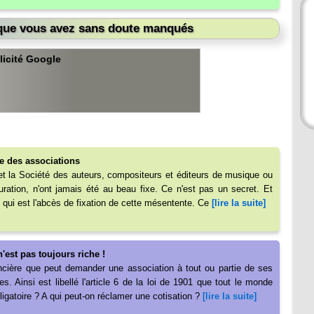
 que vous avez sans doute manqués
licité Google
e des associations
 et la Société des auteurs, compositeurs et éditeurs de musique ou
ration, n'ont jamais été au beau fixe. Ce n'est pas un secret. Et
 qui est l'abcès de fixation de cette mésentente. Ce
[lire la suite]
n'est pas toujours riche !
nancière que peut demander une association à tout ou partie de ses
. Ainsi est libellé l'article 6 de la loi de 1901 que tout le monde
bligatoire ? A qui peut-on réclamer une cotisation ?
[lire la suite]