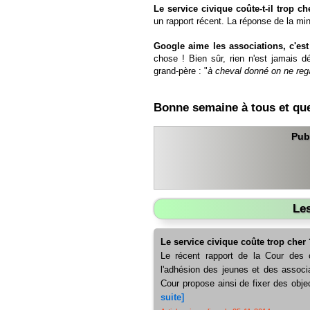
Le service civique coûte-t-il trop ch
un rapport récent. La réponse de la min
Google aime les associations, c'est 
chose ! Bien sûr, rien n'est jamais 
grand-père : "
à cheval donné on ne rega
Bonne semaine à tous et que v
Pub
Les
Le service civique coûte trop cher 
Le récent rapport de la Cour des c
l'adhésion des jeunes et des associat
Cour propose ainsi de fixer des obj
suite]