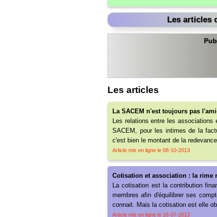
Les articles
Pub
Les articles
La SACEM n'est toujours pas l'ami
Les relations entre les associations
SACEM, pour les intimes de la factu
c'est bien le montant de la redevance
Article mis en ligne le 08-10-2013
Cotisation et association : la rime 
La cotisation est la contribution fi
membres afin d'équilibrer ses comptes
connait. Mais la cotisation est elle o
Article mis en ligne le 16-07-2013