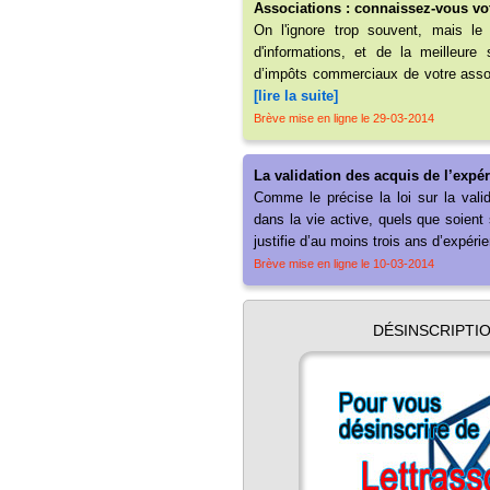
Associations : connaissez-vous vot
On l'ignore trop souvent, mais l
d'informations, et de la meilleure
d’impôts commerciaux de votre assoc
[lire la suite]
Brève mise en ligne le 29-03-2014
La validation des acquis de l’expér
Comme le précise la loi sur la val
dans la vie active, quels que soient 
justifie d’au moins trois ans d’expéri
Brève mise en ligne le 10-03-2014
DÉSINSCRIPTI