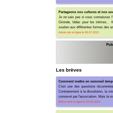
Partageons nos cultures et nos so
Je ne sais pas si vous connaissez l'i
Gironde, Iddac pour les intimes... Il
soutien aux différentes formes des a
Article mis en ligne le 09-07-2013
Pub
Les brèves
Comment mettre en sommeil tempo
C'est une des questions récurrent
Contrairement à la dissolution, la m
conservé par l'association. Mais la 
Brève mise en ligne le 29-03-2014