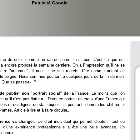
Publicité Google
 rab de soleil comme un rab de purée, c'est bon. C'est ce que cet
 encore proposé la semaine dernière. On a l'impression qu'il ne se
être "automne". Il nous lisse ses regrets d'été comme autant de
e peigne. Nous sommes pourtant à quelques jours de la fin du mois
 Que se passe-t-il ?
 de publier son "portrait social" de la France
. Le moins que l'on
est qu'il n'est pas flatteur... Dans ce portrait en creux d'une France qui
nes et des lignes de statistiques. Et pourtant, derrière les chiffres, il
s. Article à lire et à faire circuler...
rience va changer
. Ce droit individuel qui permet d’obtenir tout ou
ase d’une expérience professionnelle a été une belle avancée. Un
heureux.