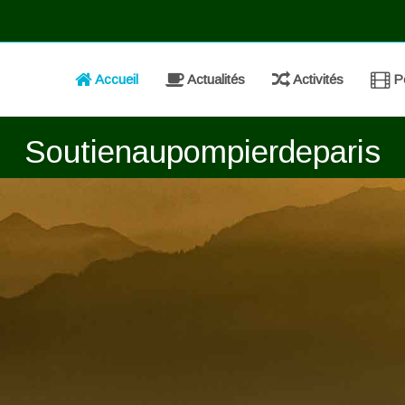
Accueil
Actualités
Activités
Po
Soutienaupompierdeparis