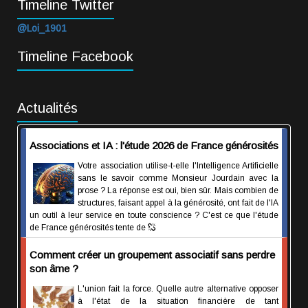
Timeline Twitter
@Loi_1901
Timeline Facebook
Actualités
Associations et IA : l'étude 2026 de France générosités
Votre association utilise-t-elle l'Intelligence Artificielle
sans le savoir comme Monsieur Jourdain avec la
prose ? La réponse est oui, bien sûr. Mais combien de
structures, faisant appel à la générosité, ont fait de l'IA
un outil à leur service en toute conscience ? C'est ce que l'étude
de France générosités tente de
Comment créer un groupement associatif sans perdre
son âme ?
L'union fait la force. Quelle autre alternative opposer
à l'état de la situation financière de tant