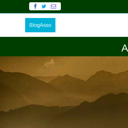
BlogAsso
A