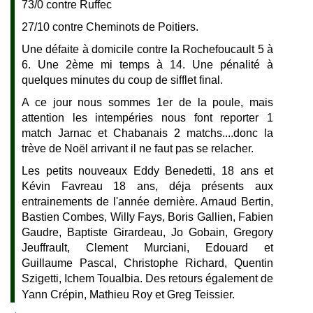
73/0 contre Ruffec
27/10 contre Cheminots de Poitiers.
Une défaite à domicile contre la Rochefoucault 5 à
6. Une 2ème mi temps à 14. Une pénalité à
quelques minutes du coup de sifflet final.
A ce jour nous sommes 1er de la poule, mais
attention les intempéries nous font reporter 1
match Jarnac et Chabanais 2 matchs....donc la
trève de Noël arrivant il ne faut pas se relacher.
Les petits nouveaux Eddy Benedetti, 18 ans et
Kévin Favreau 18 ans, déja présents aux
entrainements de l'année dernière. Arnaud Bertin,
Bastien Combes, Willy Fays, Boris Gallien, Fabien
Gaudre, Baptiste Girardeau, Jo Gobain, Gregory
Jeuffrault, Clement Murciani, Edouard et
Guillaume Pascal, Christophe Richard, Quentin
Szigetti, Ichem Toualbia. Des retours également de
Yann Crépin, Mathieu Roy et Greg Teissier.