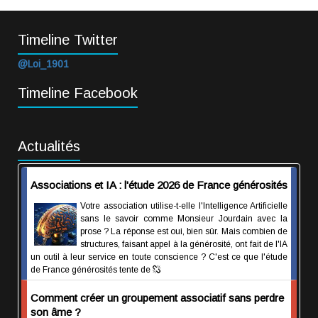
Timeline Twitter
@Loi_1901
Timeline Facebook
Actualités
Associations et IA : l'étude 2026 de France générosités
Votre association utilise-t-elle l'Intelligence Artificielle
sans le savoir comme Monsieur Jourdain avec la
prose ? La réponse est oui, bien sûr. Mais combien de
structures, faisant appel à la générosité, ont fait de l'IA
un outil à leur service en toute conscience ? C'est ce que l'étude
de France générosités tente de
Comment créer un groupement associatif sans perdre
son âme ?