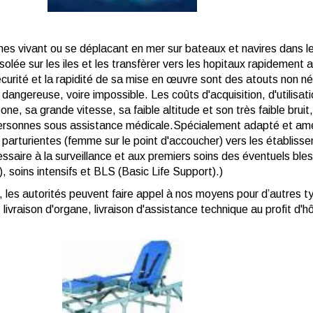
s vivant ou se déplacant en mer sur bateaux et navires dans le
olée sur les iles et les transfèrer vers les hopitaux rapidemen
 sécurité et la rapidité de sa mise en œuvre sont des atouts non 
 dangereuse, voire impossible. Les coûts d'acquisition, d'utilisa
ne, sa grande vitesse, sa faible altitude et son très faible bruit,
 personnes sous assistance médicale.
Spécialement adapté et amé
arturientes (femme sur le point d'accoucher) vers les établisse
aire à la surveillance et aux premiers soins des éventuels bles
soins intensifs et BLS (Basic Life Support).)
 les autorités peuvent faire appel à nos moyens pour d’autres t
livraison d'organe, livraison d'assistance technique au profit d'h