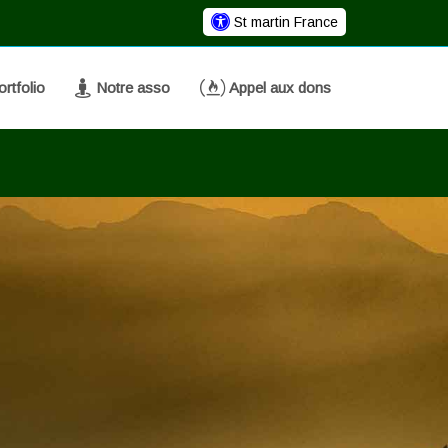
St martin France
rtfolio
Notre asso
Appel aux dons