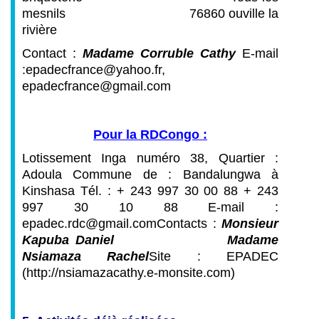
mesnils
76860 ouville la
rivière
Contact :
Madame Corruble Cathy
E-mail
:epadecfrance@yahoo.fr,
epadecfrance@gmail.com
Pour la RDCongo :
Lotissement Inga numéro 38, Quartier :
Adoula Commune de : Bandalungwa à
Kinshasa
Tél. : + 243 997 30 00 88
+ 243
997 30 10 88
E-mail :
epadec.rdc@gmail.com
Contacts :
Monsieur
Kapuba Daniel
Madame
Nsiamaza Rachel
Site : EPADEC
(http://nsiamazacathy.e-monsite.com)