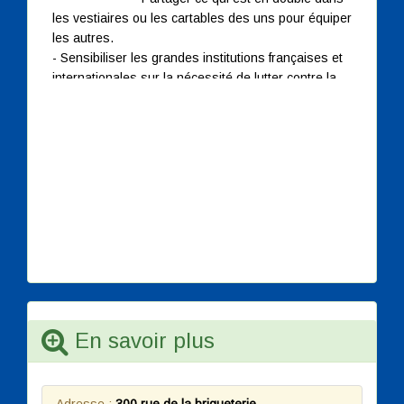
les vestiaires ou les cartables des uns pour équiper
les autres.
- Sensibiliser les grandes institutions françaises et
internationales sur la nécessité de lutter contre la
souffrance, la malnutrition, le manque de soin et la
misère des enfants.
- Impulser l'initiative individuelle et la responsabilité
des parents congolais de se prendre en charge en
toute autonomie.
- Créer des liens solidaires entre les enfants des
deux communautés que sont la République
Démocratique du Congo et la République Française.
- Promouvoir le co-développement des enfants dans
le respect des libertés individuelles et/ou
collectives.
En savoir plus