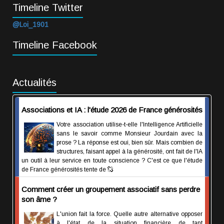
Timeline Twitter
@Loi_1901
Timeline Facebook
Actualités
Associations et IA : l'étude 2026 de France générosités
Votre association utilise-t-elle l'Intelligence Artificielle
sans le savoir comme Monsieur Jourdain avec la
prose ? La réponse est oui, bien sûr. Mais combien de
structures, faisant appel à la générosité, ont fait de l'IA
un outil à leur service en toute conscience ? C'est ce que l'étude
de France générosités tente de
Comment créer un groupement associatif sans perdre
son âme ?
L'union fait la force. Quelle autre alternative opposer
à l'état de la situation financière de tant