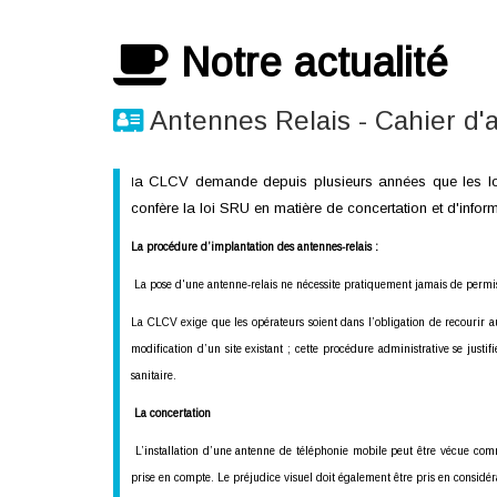
Notre actualité
Antennes Relais - Cahier d'
a CLCV demande depuis plusieurs années que les locata
l
confère la loi SRU en matière de concertation et d'infor
La procédure d’implantation des antennes-relais :
La pose d'une antenne-relais ne nécessite pratiquement jamais de permis 
La CLCV exige que les opérateurs soient dans l’obligation de recourir au 
modification d’un site existant ; cette procédure administrative se justif
sanitaire.
La concertation
L’installation d’une antenne de téléphonie mobile peut être vécue comme
prise en compte. Le préjudice visuel doit également être pris en considér