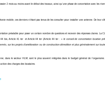
ier 2 mois au moins avant le début des travaux, ainsi qu’une phase de concertation avec les riverai
onie mobile, ces derniers n’étant pas tenus de les consulter pour installer une antenne. De leur côté
ertation préalable pour poser un certain nombre de questions et recevoir des réponses claires. La C
 bis, Article 41 ter et Article 44 ter (Article 44 ter : «
le conseil de concertation locative pré
rnés, sur les projets d'amélioration ou de construction-démolition et plus généralement sur tout
nne, dans le secteur HLM, sont le plus souvent intégrées dans le budget général de l’organisme. E
duction des charges des locataires.
e