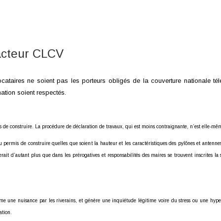
acteur CLCV
ires ne soient pas les porteurs obligés de la couverture nationale téléph
mation soient respectés.
de construire. La procédure de déclaration de travaux, qui est moins contraignante, n’est elle-même
permis de construire quelles que soient la hauteur et les caractéristiques des pylônes et antennes,
ierait d’autant plus que dans les prérogatives et responsabilités des maires se trouvent inscrites la
 une nuisance par les riverains, et génère une inquiétude légitime voire du stress ou une hyperse
ation.