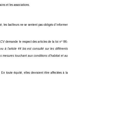
ns et les associations.
, les bailleurs ne se sentent pas obligés d'informer
LCV demande le respect des articles de la loi n° 86-
vu à l'article 44 bis est consulté sur les différents
es mesures touchant aux conditions d'habitat et au
n toute équité, elles devraient être affectées à la