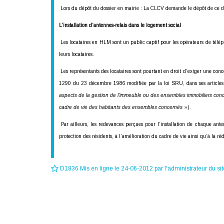
Lors du dépôt du dossier en mairie : La CLCV demande le dépôt de ce doss
L’installation d’antennes-relais dans le logement social
Les locataires en HLM sont un public captif pour les opérateurs de téléph
leurs locataires.
Les représentants des locataires sont pourtant en droit d’exiger une conc
1290 du 23 décembre 1986 modifiée par la loi SRU, dans ses articles 44
aspects de la gestion de l'immeuble ou des ensembles immobiliers conce
cadre de vie des habitants des ensembles concernés
»).
Par ailleurs, les redevances perçues pour l’installation de chaque ante
protection des résidents, à l’amélioration du cadre de vie ainsi qu’à la ré
D1836 Mis en ligne le 24-06-2012 par l'administrateur du sit