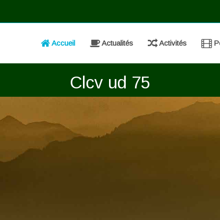
Accueil
Actualités
Activités
Po
Clcv ud 75