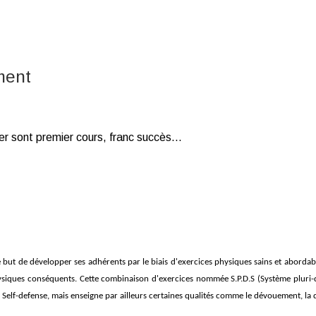
ment
r sont premier cours, franc succès...
le but de développer ses adhérents par le biais d'exercices physiques sains et abor
iques conséquents. Cette combinaison d'exercices nommée S.P.D.S (Système pluri-di
 Self-defense, mais enseigne par ailleurs certaines qualités comme le dévouement, la dis