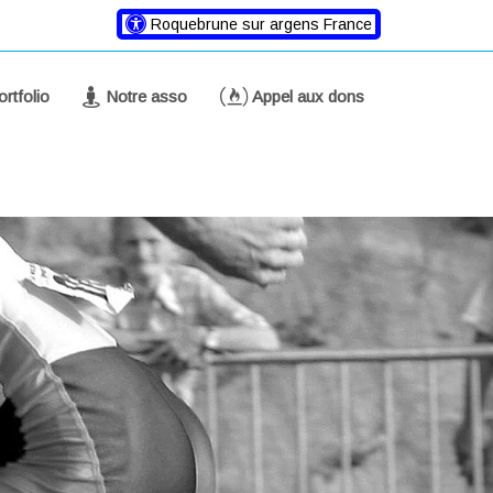
Roquebrune sur argens France
rtfolio
Notre asso
Appel aux dons