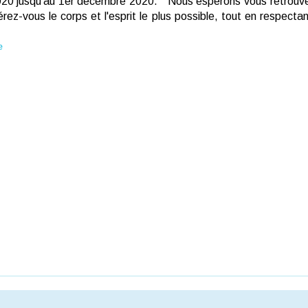
0 jusqu'au 1er décembre 2020. " Nous espérons vous retrouver t
z-vous le corps et l'esprit le plus possible, tout en respectant
e