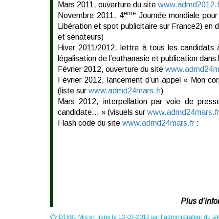
Mars 2011, ouverture du site
www.admd2012.f
ème
Novembre 2011, 4
Journée mondiale pour l
Libération et spot publicitaire sur France2) en 
et sénateurs)
Hiver 2011/2012, lettre à tous les candidats à 
légalisation de l’euthanasie et publication dan
Février 2012, ouverture du site
www.admd24ma
Février 2012, lancement d’un appel « Mon corp
(liste sur
www.admd24mars.fr
)
Mars 2012, interpellation par voie de pre
candidate… » (visuels sur
www.admd24mars.f
Flash code du site
www.admd24mars.fr
:
Plus d’inf
D1681 Mis en ligne le 13-03-2012 par l'administrateur du sit