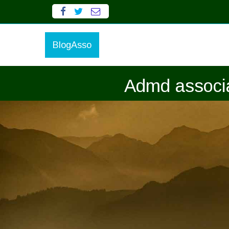
BlogAsso
Admd associat