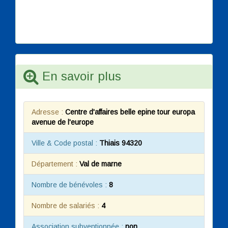
- Assistance informatique
- Massage & modelage corporel
Service de la vie quotidienne
- Ménage-repassage
En savoir plus
- Collecte et livraison de linge repassé
- Jardinage
- Bricolage
Adresse :
Centre d'affaires belle epine tour europa
- Préparation de repas
avenue de l'europe
- Livraison de repas
Ville & Code postal :
Thiais 94320
Département :
Val de marne
Nombre de bénévoles :
8
Nombre de salariés :
4
Association subventionnée :
non