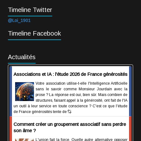
Timeline Twitter
@Loi_1901
Timeline Facebook
Actualités
Associations et IA : l'étude 2026 de France générosités
Votre association utilise-t-elle l'Intelligence Artificielle
sans le savoir comme Monsieur Jourdain avec la
prose ? La réponse est oui, bien sûr. Mais combien de
structures, faisant appel à la générosité, ont fait de l'IA
un outil à leur service en toute conscience ? C'est ce que l'étude
de France générosités tente de
Comment créer un groupement associatif sans perdre
son âme ?
L'union fait la force. Quelle autre alternative opposer