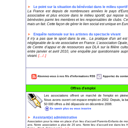
►
Le point sur la situation du bénévolat dans le milieu sportif
La France est depuis de nombreuses années le pays d'Europ
associative et plus encore dans le milieu sportif, qui repose s
bénévoles parmi les membres et les responsables de clubs. Cel
mais un fait. Cette façon de gérer le lien social est unique en Eur
►
Enquête nationale sur les artistes du spectacle vivant
Il n'y a pas que le sport dans la vie... La pratique d'un art 
négligeable de la vie associative en France. L’association Opale
de Centre d’appui et de ressources aux DLA sur la filière cult
entre janvier et avril 2010, une enquête par questionnaire aupr
vivant.
[..../..]
Abonnez-vous à nos fils d'informations RSS
Apportez du conten
Offres d'emploi
Les associations offrent un marché de l'emploi en pleine
Nous avons ouvert cet espace emploi en 2002. Depuis, la b
50 000 offres a été dépassée en décembre 2008.
En savoir plus ou vous inscrire
►
Assistant(e) administrative
Association pour la mise en place d'un lieu d'accueil Parents-Enfants de mo
ans. Notre association a plus de 20 ans. Notre lieu d'accueil est dans les 