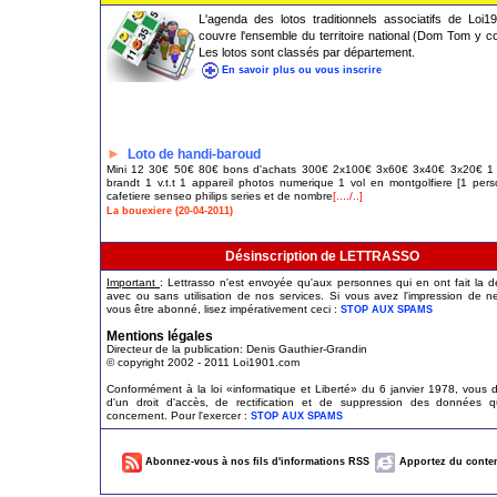
L'agenda des lotos traditionnels associatifs de Loi1
couvre l'ensemble du territoire national (Dom Tom y c
Les lotos sont classés par département.
En savoir plus ou vous inscrire
►
Loto de handi-baroud
Mini 12 30€ 50€ 80€ bons d'achats 300€ 2x100€ 3x60€ 3x40€ 3x20€ 1 
brandt 1 v.t.t 1 appareil photos numerique 1 vol en montgolfiere [1 per
cafetiere senseo philips series et de nombre
[..../..]
La bouexiere (20-04-2011)
Désinscription de LETTRASSO
Important
: Lettrasso n'est envoyée qu'aux personnes qui en ont fait la
avec ou sans utilisation de nos services. Si vous avez l'impression de n
vous être abonné, lisez impérativement ceci :
STOP AUX SPAMS
Mentions légales
Directeur de la publication: Denis Gauthier-Grandin
© copyright 2002 - 2011 Loi1901.com
Conformément à la loi «informatique et Liberté» du 6 janvier 1978, vous 
d'un droit d'accès, de rectification et de suppression des données q
concernent. Pour l'exercer :
STOP AUX SPAMS
Abonnez-vous à nos fils d'informations RSS
Apportez du conten