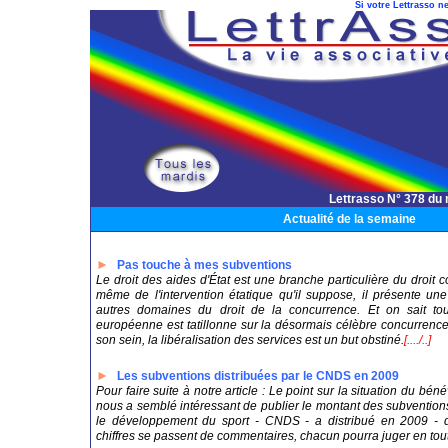
Si votre Lettrasso ne
Lettrasso N° 378 du
Actualité de la semaine
►
Pas touche à mes subventions
Le droit des aides d'État est une branche particulière du droit
même de l'intervention étatique qu'il suppose, il présente une
autres domaines du droit de la concurrence. Et on sait t
européenne est tatillonne sur la désormais célèbre concurrence 
son sein, la libéralisation des services est un but obstiné.
[..../..]
►
Les subventions distribuées par le CNDS en 2009
Pour faire suite à notre article : Le point sur la situation du bénév
nous a semblé intéressant de publier le montant des subventions
le développement du sport - CNDS - a distribué en 2009 - 
chiffres se passent de commentaires, chacun pourra juger en toute