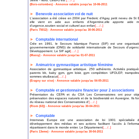
Seine - Nord. Celui-ci est
[..../..]
(Bois-colombes) - Annonce valable jusqu'au 10-06-2011
►
Benevole association vol de nuit
L'association a été créee en 2004 par Frederic d'Agay, petit neveu de St 
elle vient en aide aux enfants d'Argentine,elle apporte aide mat
d'urgence,soutien social et culturel aux enfan
[..../..]
(Paris 75012) - Annonce valable jusqu'au 30-06-2011
►
Comptable international
Crée en 1991, le Secours Islamique France (SIF) est une organisat
gouvernementale (ONG) de solidarité internationale de Secours d'urgen
Développement. Le SIF agit
[..../..]
(Massy) - Annonce valable jusqu'au 01-07-2011
►
Animatrice gymnastique artistique féminine
Association de gymnastique artistique. 250 adhérents. Activités pratiqu
parents bb, baby gym, gym loisir, gym compétition UFOLEP, trampolin
sommes situ&eacut
[..../..]
(Eragny sur oise) - Annonce valable jusqu'au 04-05-2011
►
Comptable et gestionnaire financier pour 2 associations
Présentation du CEPA et du CSA Les Conservatoires ont pour objec
préservation des espaces naturels et de la biodiversité en Auvergne. Ils fon
du réseau national des Conservatoires d’
[..../..]
(Riom (63)) - Annonce valable jusqu'au 30-04-2011
►
Comptable
Internews Europe est une association de loi 1901 spécialisée 
développement des médias et ses actions facilitant l’accès à l’inform
répartissent dans le monde entier. Le Département
[..../..]
(Paris 13eme) - Annonce valable jusqu'au 30-04-2011