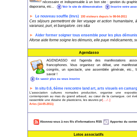
nécessaire et indispensable à un bon site : gestion du graph
diaporama, etc...
Voir le site de démonstration
Inscrire votre asso
►
Le nouveau souffle (lnvs)
193 visiteurs depuis le 08-04-2011
Ces séjours permettront de lier voyage et action humanitaire, 
varanasi, puri, et bangalore. ces s&a
►
Aider former soigner tous ensemble pour les plus démuni
Aforse aide forme soigne les démunis, elle paye médicaments, so
Agendasso
AGENDASSO est l'agenda des manifestations associ
francophones. Vous organisez un débat, une manifestat
congrès, un spectacle, une assemblée générale, etc., fa
savoir !
En savoir plus ou vous inscrire
►
In situ 0.6, 6ème rencontre land art, arts visuels en camar
L'association cultures nomades production, organise une expositio
contemporain au mas du grand arbaud, au cœur de la camargue. cet év
rassemble une dizaine de plasticiens, les œuvres pr
[..../..]
Arles (14-05-2011)
Abonnez-vous à nos fils d'informations RSS
Apportez du conten
Lotos associatifs