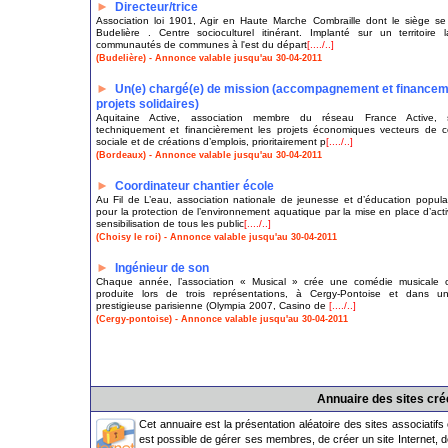
►
Directeur/trice
Association loi 1901, Agir en Haute Marche Combraille dont le siège se
Budelière . Centre socioculturel itinérant. Implanté sur un territoire 
communautés de communes à l'est du départ
[..../..]
(Budelière) - Annonce valable jusqu'au 30-04-2011
►
Un(e) chargé(e) de mission (accompagnement et financem
projets solidaires)
Aquitaine Active, association membre du réseau France Active, s
techniquement et financièrement les projets économiques vecteurs de 
sociale et de créations d’emplois, prioritairement p
[..../..]
(Bordeaux) - Annonce valable jusqu'au 30-04-2011
►
Coordinateur chantier école
Au Fil de L’eau, association nationale de jeunesse et d’éducation populai
pour la protection de l’environnement aquatique par la mise en place d’acti
sensibilisation de tous les public
[..../..]
(Choisy le roi) - Annonce valable jusqu'au 30-04-2011
►
Ingénieur de son
Chaque année, l’association « Musical » crée une comédie musicale or
produite lors de trois représentations, à Cergy-Pontoise et dans un
prestigieuse parisienne (Olympia 2007, Casino de
[..../..]
(Cergy-pontoise) - Annonce valable jusqu'au 30-04-2011
Annuaire des sites cr
Cet annuaire est la présentation aléatoire des sites associatifs
est possible de gérer ses membres, de créer un site Internet, d