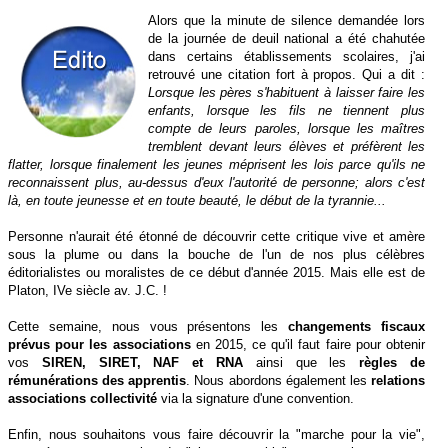
Alors que la minute de silence demandée lors
de la journée de deuil national a été chahutée
dans certains établissements scolaires, j'ai
retrouvé une citation fort à propos. Qui a dit :
Lorsque les pères s'habituent à laisser faire les
enfants, lorsque les fils ne tiennent plus
compte de leurs paroles, lorsque les maîtres
tremblent devant leurs élèves et préfèrent les
flatter, lorsque finalement les jeunes méprisent les lois parce qu'ils ne
reconnaissent plus, au-dessus d'eux l'autorité de personne; alors c'est
là, en toute jeunesse et en toute beauté, le début de la tyrannie...
Personne n'aurait été étonné de découvrir cette critique vive et amère
sous la plume ou dans la bouche de l'un de nos plus célèbres
éditorialistes ou moralistes de ce début d'année 2015. Mais elle est de
Platon, IVe siècle av. J.C. !
Cette semaine, nous vous présentons les
changements fiscaux
prévus pour les associations
en 2015, ce qu'il faut faire pour obtenir
vos
SIREN, SIRET, NAF et RNA
ainsi que les
règles de
rémunérations des apprentis
. Nous abordons également les
relations
associations collectivité
via la signature d'une convention.
Enfin, nous souhaitons vous faire découvrir la "marche pour la vie",