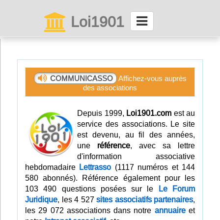
Loi1901
La maison des associations depuis 1999
Connexion
COMMUNICASSO
Affichez-vous auprès
des associations
Abonnez-vous à LettrAsso
Depuis 1999,
Loi1901.com
est au
Menu général
service des associations. Le site
est devenu, au fil des années,
ServiceAsso
une
référence
, avec sa lettre
d'information associative
hebdomadaire
Lettrasso
(1117 numéros et 144
Partager
580 abonnés). Référence également pour les
103 490 questions posées sur le
Le Forum
Juridique
, les 4 527
sites associatifs partenaires
,
VieAsso
les 29 072 associations dans notre
annuaire
et