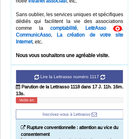
notre
Intranet associatif
, etc.
Infos
Sans oublier, les services uniques et spécifiques
dédiés qui facilitent la vie des associations
Divers
comme la
comptabilité
,
LettrAsso
,
CommunicAsso
,
La création de votre site
Abo Lettrasso
Internet
, etc.
Désabo Lettrasso
Nous vous souhaitons une agréable visite.
Nous contacter
Lire la Lettrasso numéro 1117
Parution de la Lettrasso 1118 dans 17 J. 11h. 16m.
12s.
Veille en
cours
Inscrivez-vous à Lettrasso
Rupture conventionnelle : attention au vice du
consentement