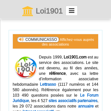
Loi1901
La maison des associations depuis 1999
Connexion
COMMUNICASSO
Affichez-vous auprès
des associations
Abonnez-vous à LettrAsso
Depuis 1999,
Loi1901.com
est au
Menu général
service des associations. Le site
est devenu, au fil des années,
ServiceAsso
une
référence
, avec sa lettre
d'information associative
hebdomadaire
Lettrasso
(1117 numéros et 144
Partager
580 abonnés). Référence également pour les
103 490 questions posées sur le
Le Forum
Juridique
, les 4 527
sites associatifs partenaires
,
VieAsso
les 29 072 associations dans notre
annuaire
et