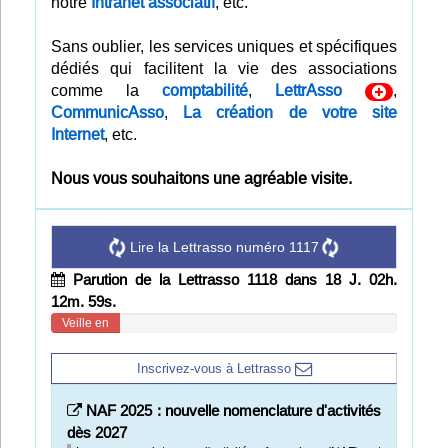
notre
Intranet associatif
, etc.
Infos
Sans oublier, les services uniques et spécifiques
dédiés qui facilitent la vie des associations
Divers
comme la
comptabilité
,
LettrAsso
,
CommunicAsso
,
La création de votre site
Abo Lettrasso
Internet
, etc.
Désabo Lettrasso
Nous vous souhaitons une agréable visite.
Nous contacter
Lire la Lettrasso numéro 1117
Parution de la Lettrasso 1118 dans 18 J. 02h.
12m. 58s.
Veille en
cours
Inscrivez-vous à Lettrasso
NAF 2025 : nouvelle nomenclature d'activités
dès 2027