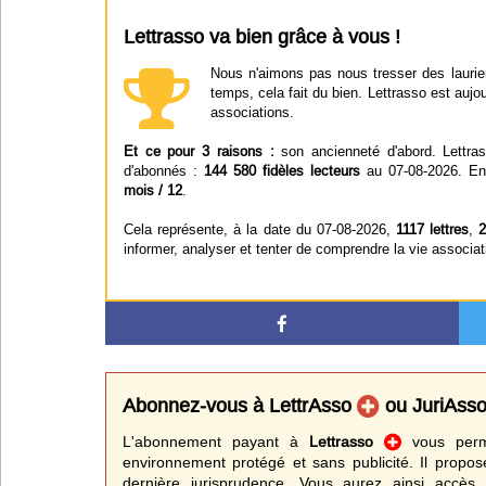
Lettrasso va bien grâce à vous !
Nous n'aimons pas nous tresser des laurier
temps, cela fait du bien. Lettrasso est aujou
associations.
Et ce pour 3 raisons :
son ancienneté d'abord. Lettra
d'abonnés :
144 580 fidèles lecteurs
au 07-08-2026. Enf
mois / 12
.
Cela représente, à la date du 07-08-2026,
1117 lettres
,
2
informer, analyser et tenter de comprendre la vie associat
Abonnez-vous à LettrAsso
ou JuriAss
L'abonnement payant à
Lettrasso
vous perme
environnement protégé et sans publicité. Il propos
dernière jurisprudence. Vous aurez ainsi accès 