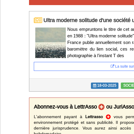
Infos
Ultra moderne solitude d'une société 
Divers
Nous empruntons le titre de cet a
en 1988 : "Ultra moderne solitude
Abo Lettrasso
France publie annuellement son ra
baromètre du lien social, ces re
Désabo Lettrasso
photographie à l'instant T des
La suite sur 
Nous contacter
18-03-2025
SOCI
Abonnez-vous à LettrAsso
ou JuriAss
L'abonnement payant à
Lettrasso
vous perme
environnement protégé et sans publicité. Il propos
dernière jurisprudence. Vous aurez ainsi accès 
hebdomadaire.