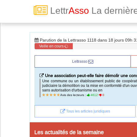
Lettr
Asso
La dernière
Toute la vie associative
Parution de la Lettrasso 1118 dans 18 jours 09h 
Connexion
Veille en cours
Lettrasso
Abonnez-vous à LettrAsso
Une association peut-elle faire démolir une constr
Menu général
Une commune ou un établissement public de coopératio
judiciaire la démolition ou la mise en conformité d'un ou
ServiceAsso
sans autorisation d'urbanisme ou en
Avis des lecteurs :
4612
0
Partager
Tous les articles juridiques
VieAsso
Les actualités de la semaine