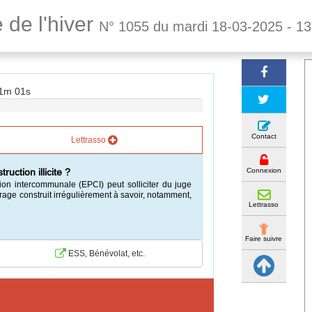
 de l'hiver
N° 1055 du mardi 18-03-2025 - 1
31m 00s
Contact
Lettrasso
Connexion
uction illicite ?
n intercommunale (EPCI) peut solliciter du juge
vrage construit irrégulièrement à savoir, notamment,
Lettrasso
Faire suivre
ESS, Bénévolat, etc.