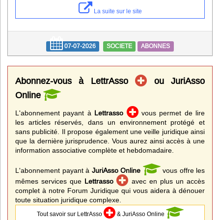
Infos
La suite sur le site
Divers
07-07-2026
SOCIETE
ABONNES
Abo Lettrasso
Désabo Lettrasso
Abonnez-vous à LettrAsso
ou JuriAsso
Online
Nous contacter
L'abonnement payant à
Lettrasso
vous permet de lire
les articles réservés, dans un environnement protégé et
sans publicité. Il propose également une veille juridique ainsi
que la dernière jurisprudence. Vous aurez ainsi accès à une
information associative complète et hebdomadaire.
L'abonnement payant à
JuriAsso Online
vous offre les
mêmes services que
Lettrasso
avec en plus un accès
complet à notre Forum Juridique qui vous aidera à dénouer
toute situation juridique complexe.
Tout savoir sur LettrAsso
& JuriAsso Online