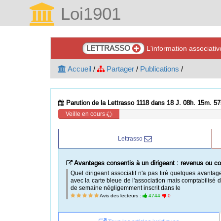
Loi1901
LETTRASSO
L'information associati
Accueil
/
Partager
/
Publications
/
Parution de la Lettrasso 1118 dans 18 J. 08h. 15m. 56
Veille en cours
Lettrasso
Avantages consentis à un dirigeant : revenus ou c
Quel dirigeant associatif n'a pas tiré quelques avanta
avec la carte bleue de l'association mais comptabilisé 
de semaine négligemment inscrit dans le
Avis des lecteurs :
4744
0