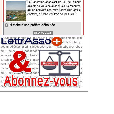
Le Panorama associatif de Loi1901 a pour
objectif de vous détailler plusieurs mesures
qui ne peuvent pas faire l'objet d'un article
complet, à l'unité, car trop courtes. Au
Histoire d'une préfète déboutée
14-07-2026
Il y a des préfètes et des préfets qui
souhaitent tellement faire plaisir à ceux, par
lesquels leur bonne fortune est arrivée,
qu'ils en oublient la réalité de leur fonction
qui
NAF 2025 : nouvelle nomenclature d'activités
dès 2027
07-07-2026
Les nomenclatures d'activités française
(NAF) et européenne, évoluent. La NAF
2025 entraînera la modification des codes
APE de toutes les associations déclarées.
Cette évolution
Consignes de sécurité adaptées : le manque