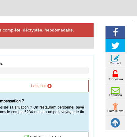
ve complète, décryptée, hebdomadaire.
Contact
s.
Connexion
Lettrasso
Lettrasso
ompensation ?
ges de sa situation ? Un restaurant personnel payé
Faire suivre
dans le compte 6234 ou bien un petit voyage de fin