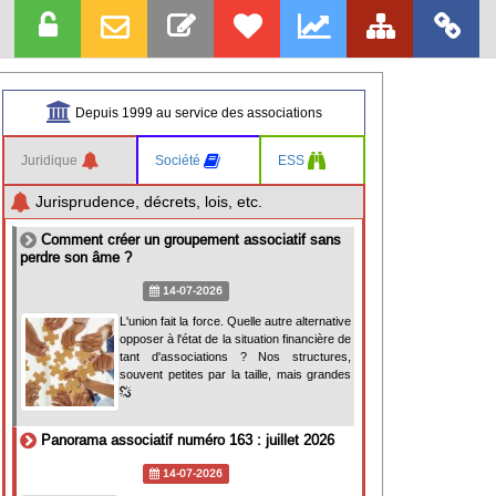
Depuis 1999 au service des associations
Juridique
Société
ESS
Jurisprudence, décrets, lois, etc.
Comment créer un groupement associatif sans
perdre son âme ?
14-07-2026
L'union fait la force. Quelle autre alternative
opposer à l'état de la situation financière de
tant d'associations ? Nos structures,
souvent petites par la taille, mais grandes
Panorama associatif numéro 163 : juillet 2026
14-07-2026