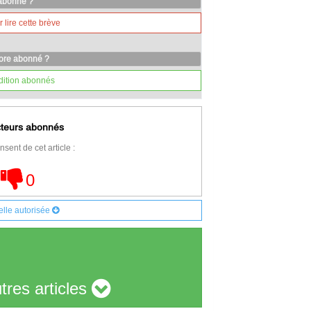
 abonné ?
lire cette brève
core abonné ?
dition abonnés
cteurs abonnés
nsent de cet article :
0
elle autorisée
tres articles