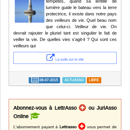
tempêtes, quand sa lentille de
lumière guide le bateau vers la terre
protectrice, il existe dans notre pays
des veilleurs de vie. Quel beau nom
que celui-ci. Veilleur de vie. On
devrait rajouter le pluriel tant est singulier le fait de
veiller la vie. De quelles vies s'agit-il ? Qui sont ces
veilleurs qui
La suite sur le site
06-07-2015
ACTUASSO
LIBRE
Abonnez-vous à LettrAsso
ou JuriAsso
Online
L'abonnement payant à
Lettrasso
vous permet de