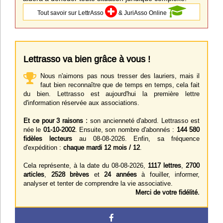
Tout savoir sur LettrAsso
& JuriAsso Online
Lettrasso va bien grâce à vous !
Nous n'aimons pas nous tresser des lauriers, mais il
faut bien reconnaître que de temps en temps, cela fait
du bien. Lettrasso est aujourd'hui la première lettre
d'information réservée aux associations.
Et ce pour 3 raisons :
son ancienneté d'abord. Lettrasso est
née le
01-10-2002
. Ensuite, son nombre d'abonnés :
144 580
fidèles lecteurs
au 08-08-2026. Enfin, sa fréquence
d'expédition :
chaque mardi 12 mois / 12
.
Cela représente, à la date du 08-08-2026,
1117 lettres
,
2700
articles
,
2528 brèves
et
24 années
à fouiller, informer,
analyser et tenter de comprendre la vie associative.
Merci de votre fidélité.