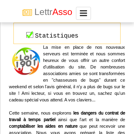
Lettr
Asso
Connexion
La mise en place de nos nouveaux
Abonnez-vous à LettrAsso
serveurs est terminée et nous sommes
heureux de vous offrir un autre confort
d'utilisation du site. De nombreuses
Menu général
associations amies se sont transformées
ServiceAsso
en "chasseuses de bugs" durant ce
weekend et selon l'avis général, il n'y a plus de bugs sur le
site ! Ami lecteur, si vous en trouvez un, sachez qu'un
Partager
cadeau spécial vous attend. A vos claviers...
Cette semaine, nous explorons
les dangers du contrat de
VieAsso
travail à temps partiel
ainsi que l'art et la manière de
comptabiliser les aides en nature
que peut recevoir une
association. Nous vous avons préparé la liste des