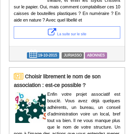
théâtre, et enfin les stylos crissent
sur le papier. Oui, mais comment comptabiliser ces 10
caisses de bouteilles plastiques ? En numéraire ? En
aide en nature ? Avec quel libellé et
La suite sur le site
19-10-2015
JURIASSO
ABONNES
Choisir librement le nom de son
association : est-ce possible ?
Enfin votre projet associatif est
bouclé. Vous avez déjà quelques
adhérents, un bureau, un conseil
d'administration voire un local, bref
tout va bien. Il ne vous manque plus
que le nom de votre structure. Un
nom à l'image des actions que vous entendez mener.