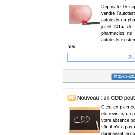
Depuis le 15 se
vendre l'autote
autotests en pha
juillet 2015. Un
pharmacies ne 
autotests existe
mai
La
21-09-20
Nouveau : un CDD peut ê
C'est en plein c
été revisité, un
votre absence po
sûr, il n'y a pas
dorénavant, le co