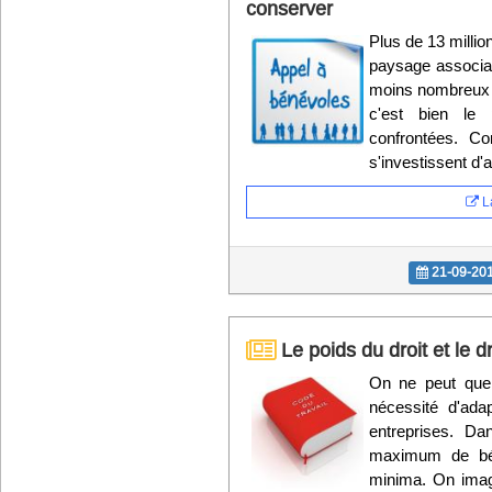
conserver
Plus de 13 millio
paysage associati
moins nombreux 
c'est bien le 
confrontées. C
s'investissent d'
La
21-09-20
Le poids du droit et le d
On ne peut que 
nécessité d'adap
entreprises. Dan
maximum de bén
minima. On imag