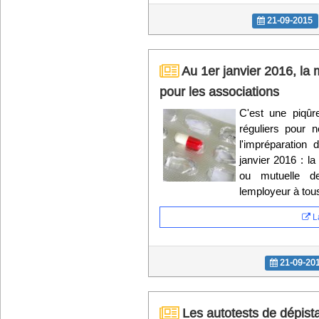
21-09-2015
Au 1er janvier 2016, la m
pour les associations
C'est une piqûr
réguliers pour 
l'impréparation 
janvier 2016 : l
ou mutuelle d
lemployeur à tou
La
21-09-20
Les autotests de dépist