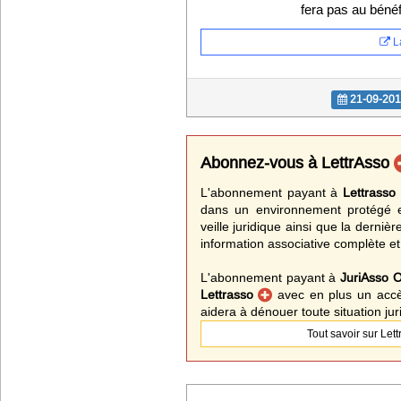
fera pas au bénéf
La
21-09-20
Abonnez-vous à LettrAsso
L'abonnement payant à
Lettrass
dans un environnement protégé e
veille juridique ainsi que la derni
information associative complète e
L'abonnement payant à
JuriAsso 
Lettrasso
avec en plus un accè
aidera à dénouer toute situation ju
Tout savoir sur Let