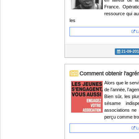
France. Opératio
ressource qui au
les
La
21-09-20
Comment obtenir l'agrém
Alors que le serv
de l'année, l'age
Bien sûr, les pl
sésame indisp
associations ne
perçu comme trop
La