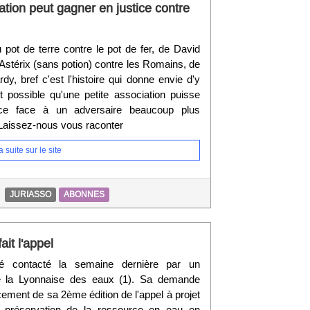
tion peut gagner en justice contre
du pot de terre contre le pot de fer, de David
'Astérix (sans potion) contre les Romains, de
dy, bref c'est l'histoire qui donne envie d'y
st possible qu'une petite association puisse
ice face à un adversaire beaucoup plus
 Laissez-nous vous raconter
 suite sur le site
JURIASSO
ABONNES
it l'appel
é contacté la semaine dernière par un
 la Lyonnaise des eaux (1). Sa demande
cement de sa 2ème édition de l'appel à projet
 préservation de la ressource en eau en