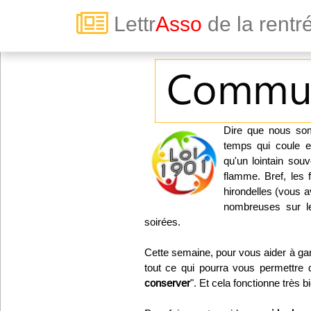
Lettr
Asso
de la rent
Toute la vie associative
Connexion
Dire que nous som
Abonnez-vous à LettrAsso
temps qui coule e
qu'un lointain souv
Menu général
flamme. Bref, les 
hirondelles (vous 
ServiceAsso
nombreuses sur le
soirées.
Partager
Cette semaine, pour vous aider à gar
tout ce qui pourra vous permettre 
conserver
". Et cela fonctionne très b
VieAsso