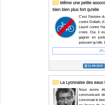
Même une petite associa
bien bien plus fort qu'elle
C'est l'histoire 
contre Goliath, d
Laurel contre Har
croire. Oui, il e
gagner en just
puissant qu'elle.
La
21-09-2015
La Lyonnaise des eaux fa
Nous avons ét
communicant de
concernait le lan
en faveur de la