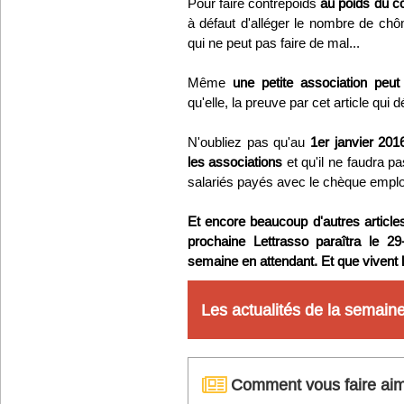
Pour faire contrepoids
au poids du co
à défaut d'alléger le nombre de ch
Infos
qui ne peut pas faire de mal...
Divers
Même
une petite association peut
qu'elle, la preuve par cet article qui d
Abo Lettrasso
N'oubliez pas qu'au
1er janvier 2016
les associations
et qu'il ne faudra p
Désabo Lettrasso
salariés payés avec le chèque emploi 
Nous contacter
Et encore beaucoup d'autres articles 
prochaine Lettrasso paraîtra le 
semaine en attendant. Et que vivent le
Les actualités de la semain
Comment vous faire aime