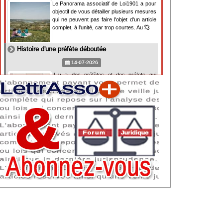
Le Panorama associatif de Loi1901 a pour
objectif de vous détailler plusieurs mesures
qui ne peuvent pas faire l'objet d'un article
complet, à l'unité, car trop courtes. Au
Histoire d'une préfète déboutée
14-07-2026
Il y a des préfètes et des préfets qui
souhaitent tellement faire plaisir à ceux, par
lesquels leur bonne fortune est arrivée,
qu'ils en oublient la réalité de leur fonction
qui
NAF 2025 : nouvelle nomenclature d'activités
dès 2027
07-07-2026
Les nomenclatures d'activités française
(NAF) et européenne, évoluent. La NAF
2025 entraînera la modification des codes
APE de toutes les associations déclarées.
Cette évolution
Consignes de sécurité adaptées : le manque